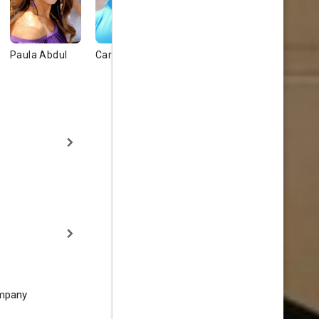
Paula Abdul
Carl Weathers
Whoopi
Quincy Jo
Goldberg
mpany