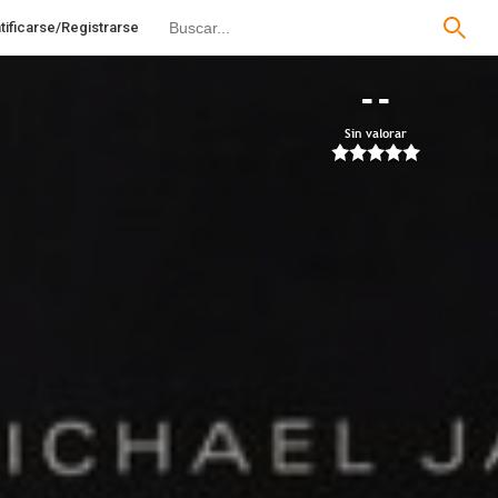
tificarse/Registrarse
--
Sin valorar