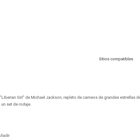
Sitios compatibles
"Liberian Girl" de Michael Jackson, repleto de cameos de grandes estrellas de
n un set de rodaje.
ñadir