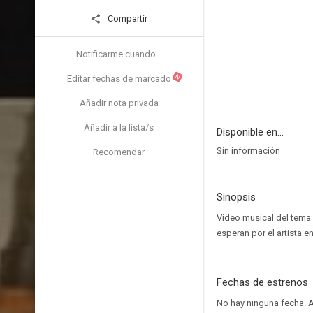
Compartir
Notificarme cuando...
N
Editar fechas de marcado
Añadir nota privada
Añadir a la lista/s
Disponible en...
Sin información
Recomendar
Sinopsis
Vídeo musical del tema 
esperan por el artista e
Fechas de estrenos
No hay ninguna fecha.
A