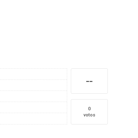
--
0
votos