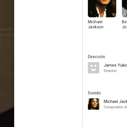
Michael
Be
Jackson
Jo
Dirección
James Yuki
Director
Sonido
Michael Jac
Compositor de