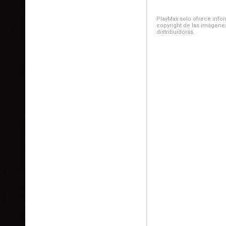
PlayMax solo ofrece inform
copyright de las imágenes
distribuidoras.