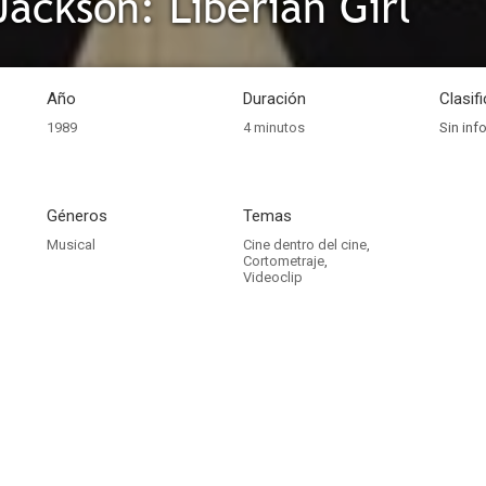
Jackson: Liberian Girl
Año
Duración
Clasif
1989
4 minutos
Sin inf
Géneros
Temas
Musical
Cine dentro del cine
,
Cortometraje
,
Videoclip