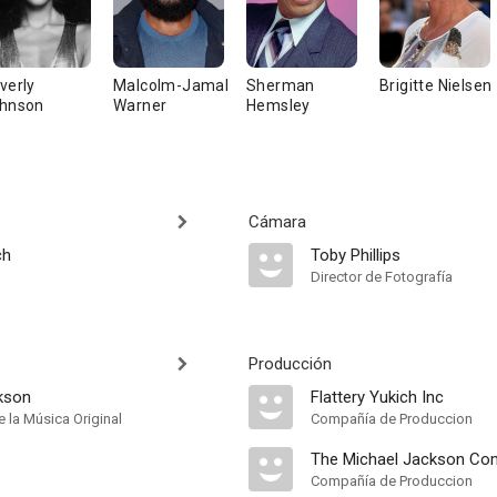
verly
Malcolm-Jamal
Sherman
Brigitte Nielsen
hnson
Warner
Hemsley
Cámara
ch
Toby Phillips
Director de Fotografía
Producción
kson
Flattery Yukich Inc
 la Música Original
Compañía de Produccion
The Michael Jackson Co
Compañía de Produccion