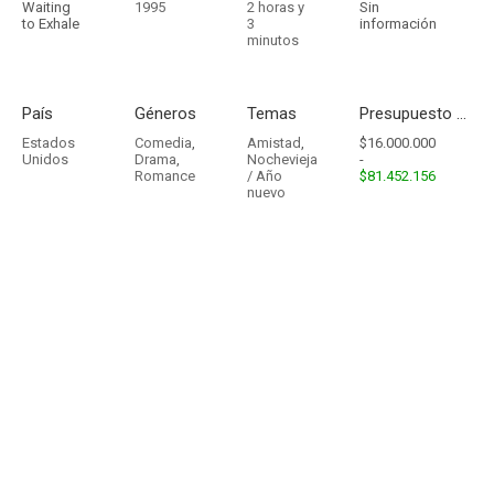
Waiting
1995
2 horas y
Sin
to Exhale
3
información
minutos
País
Géneros
Temas
Presupuesto - Ingresos
Estados
Comedia
,
Amistad
,
$16.000.000
Unidos
Drama
,
Nochevieja
-
Romance
/ Año
$81.452.156
nuevo