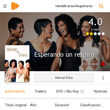
Identificarse/Registrarse
4.0
2 votos
Esperando un respiro
Estrenada
Marcar ficha
Información
Trailers
DVD / Blu-Ray
(3)
Noticias
Título original
Año
Duración
Clasificación por edades