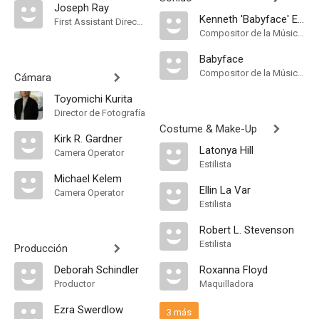
Joseph Ray
Kenneth 'Babyface' Edmonds
First Assistant Director
Compositor de la Música Original
Babyface
Compositor de la Música Original
Cámara
Toyomichi Kurita
Director de Fotografía
Costume & Make-Up
Kirk R. Gardner
Latonya Hill
Camera Operator
Estilista
Michael Kelem
Ellin La Var
Camera Operator
Estilista
Robert L. Stevenson
Estilista
Producción
Deborah Schindler
Roxanna Floyd
Productor
Maquilladora
Ezra Swerdlow
3 más