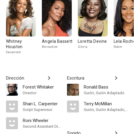
Whitney
Angela Bassett
Loretta Devine
Lela Roch
Houston
Bernadine
Gloria
Robin
Savannah
Dirección
Escritura
Forest Whitaker
Ronald Bass
Director
Guión, Guión Adaptado
Shari L. Carpenter
Terry McMillan
Script Supervisor
Guión, Guión Adaptado, Novela
Roni Wheeler
Second Assistant Director
Sonido