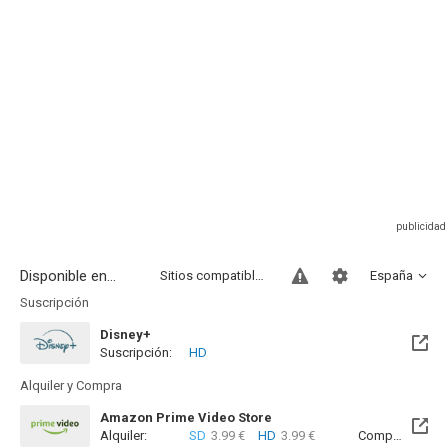
Disponible en...
Sitios compatibles
España
Suscripción
Disney+
Suscripción:
HD
Alquiler y Compra
Amazon Prime Video Store
Alquiler:
SD
3.99 €
HD
3.99 €
Compra:
SD
8