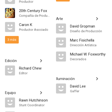
Productor
20th Century Fox
Compañía de Produccion
Arte
Caron K
David Gropman
Productor Asociado
Diseño de Producción
3 más
Marc Fisichella
Dirección Artística
Michael W. Foxworthy
Decorados
Edición
Richard Chew
Editor
Iluminación
David Lee
Gaffer
Equipo
Rawn Hutchinson
Stunt Coordinator