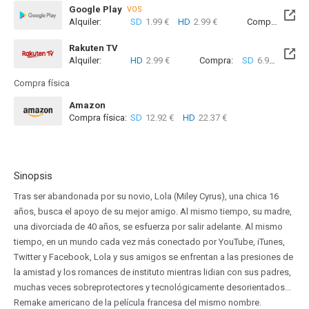
Google Play
VOS
Alquiler:
SD
1.99 €
HD
2.99 €
Compra:
SD
8
Rakuten TV
Alquiler:
HD
2.99 €
Compra:
SD
6.99 €
HD
8
Compra física
Amazon
Compra física:
SD
12.92 €
HD
22.37 €
Sinopsis
Tras ser abandonada por su novio, Lola (Miley Cyrus), una chica 16
años, busca el apoyo de su mejor amigo. Al mismo tiempo, su madre,
una divorciada de 40 años, se esfuerza por salir adelante. Al mismo
tiempo, en un mundo cada vez más conectado por YouTube, iTunes,
Twitter y Facebook, Lola y sus amigos se enfrentan a las presiones de
la amistad y los romances de instituto mientras lidian con sus padres,
muchas veces sobreprotectores y tecnológicamente desorientados...
Remake americano de la película francesa del mismo nombre.