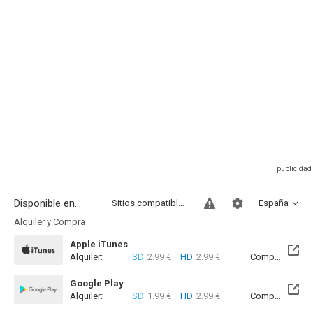
Disponible en...
Sitios compatibles
España
Alquiler y Compra
Apple iTunes
Alquiler:
SD
2.99 €
HD
2.99 €
Compra:
SD
4
Google Play
Alquiler:
SD
1.99 €
HD
2.99 €
Compra:
SD
8