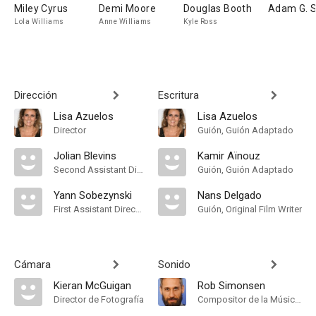
Miley Cyrus
Demi Moore
Douglas Booth
Adam G. S
Lola Williams
Anne Williams
Kyle Ross
Dirección
Escritura
Lisa Azuelos
Lisa Azuelos
Director
Guión, Guión Adaptado
Jolian Blevins
Kamir Aïnouz
Second Assistant Director
Guión, Guión Adaptado
Yann Sobezynski
Nans Delgado
First Assistant Director
Guión, Original Film Writer
Cámara
Sonido
Kieran McGuigan
Rob Simonsen
Director de Fotografía
Compositor de la Música Original