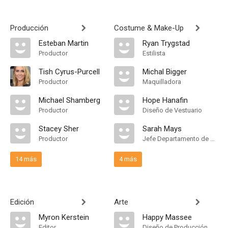
Producción
Costume & Make-Up
Esteban Martin
Ryan Trygstad
Productor
Estilista
Tish Cyrus-Purcell
Michal Bigger
Productor
Maquilladora
Michael Shamberg
Hope Hanafin
Productor
Diseño de Vestuario
Stacey Sher
Sarah Mays
Productor
Jefe Departamento de Maquillaje
14 más
4 más
Edición
Arte
Myron Kerstein
Happy Massee
Editor
Diseño de Producción