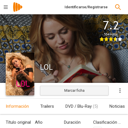
Identificarse/Registrarse
7.2
554 votos
LOL
Marcar ficha
Estrenada
Información
Trailers
DVD / Blu-Ray
(5)
Noticias
Título original
Año
Duración
Clasificación por edades