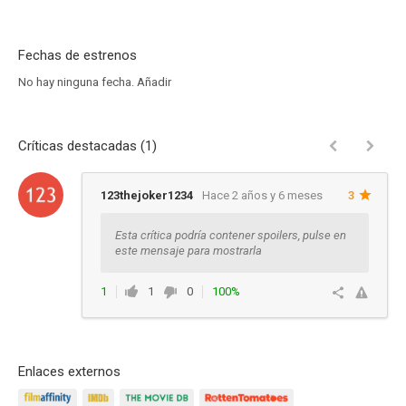
Fechas de estrenos
No hay ninguna fecha.
Añadir
Críticas destacadas (1)
123thejoker1234
Hace 2 años y 6 meses
3
Esta crítica podría contener spoilers, pulse en
este mensaje para mostrarla
1
1
0
100%
Responder
Enlaces externos