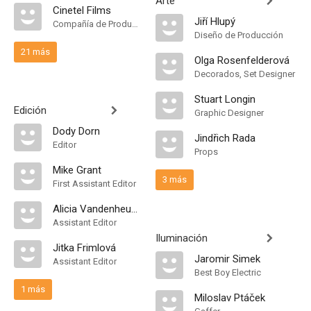
Arte
Cinetel Films
Jiří Hlupý
Compañía de Produccion
Diseño de Producción
21 más
Olga Rosenfelderová
Decorados, Set Designer
Stuart Longin
Edición
Graphic Designer
Dody Dorn
Jindřich Rada
Editor
Props
Mike Grant
3 más
First Assistant Editor
Alicia Vandenheuvel
Assistant Editor
Iluminación
Jitka Frimlová
Jaromir Simek
Assistant Editor
Best Boy Electric
1 más
Miloslav Ptáček