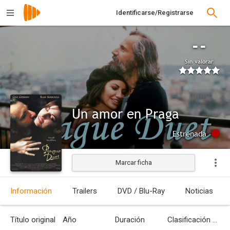
Identificarse/Registrarse
--
Sin valorar
Un amor en Praga
Estrenada
Marcar ficha
Información
Trailers
DVD / Blu-Ray
Noticias
Título original
Año
Duración
Clasificación por edades