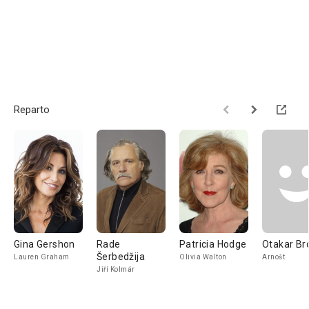
Reparto
Gina Gershon
Rade
Patricia Hodge
Otakar Br
Šerbedžija
Lauren Graham
Olivia Walton
Arnošt
Jiří Kolmár