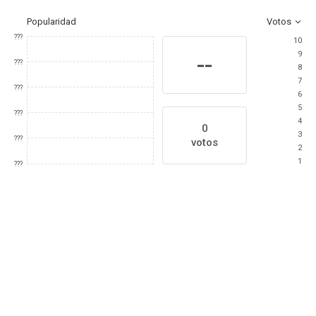
Popularidad
Votos
???
10
9
--
???
8
7
???
6
5
???
4
0
3
???
votos
2
1
???