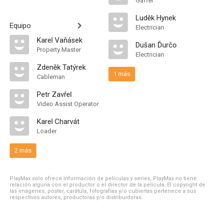
Gaffer
Luděk Hynek
Equipo
Electrician
Karel Vaňásek
Dušan Ďurčo
Property Master
Electrician
Zdeněk Tatýrek
1 más
Cableman
Petr Zavřel
Video Assist Operator
Karel Charvát
Loader
2 más
PlayMax solo ofrece información de películas y series, PlayMax no tiene
relación alguna con el productor o el director de la película. El copyright de
las imágenes, póster, carátula, fotografías y/o cubiertas pertenece a sus
respectivos autores, productoras y/o distribuidoras.