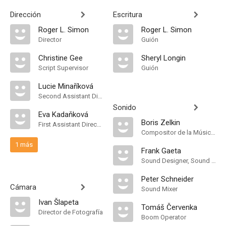
Dirección
Escritura
Roger L. Simon
Roger L. Simon
Director
Guión
Christine Gee
Sheryl Longin
Script Supervisor
Guión
Lucie Minaříková
Second Assistant Director
Sonido
Eva Kadaňková
Boris Zelkin
First Assistant Director
Compositor de la Música Original
1 más
Frank Gaeta
Sound Designer, Sound Supervisor
Peter Schneider
Cámara
Sound Mixer
Ivan Šlapeta
Tomáš Červenka
Director de Fotografía
Boom Operator