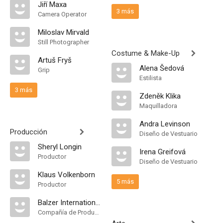
Jiří Maxa
3 más
Camera Operator
Miloslav Mirvald
Still Photographer
Costume & Make-Up
Artuš Fryš
Alena Šedová
Grip
Estilista
3 más
Zdeněk Klika
Maquilladora
Andra Levinson
Producción
Diseño de Vestuario
Sheryl Longin
Irena Greifová
Productor
Diseño de Vestuario
Klaus Volkenborn
5 más
Productor
Balzer International Films Ltd
Compañía de Produccion