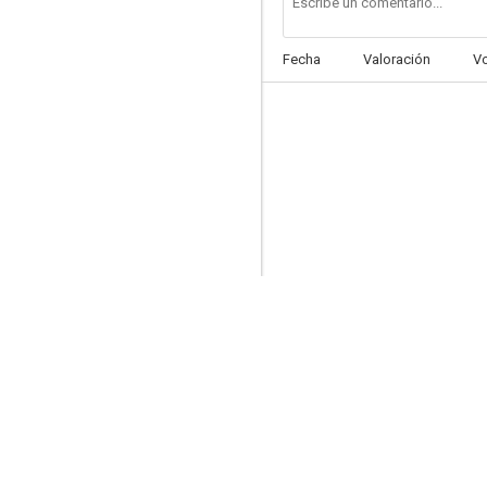
Fecha
Valoración
V
A Night at Karlstein
--
Men About Town