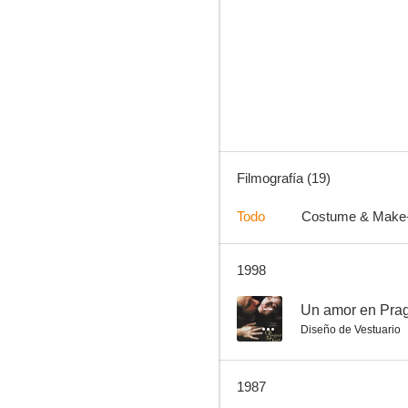
El león de la melena blanca
--
Filmografía (19)
Todo
Costume & Make
1998
Kouzelné dobrodruzství
--
--
Un amor en Pra
Diseño de Vestuario
1987