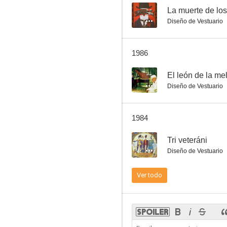
--
La muerte de lo
Diseño de Vestuario
The Ninth Heart
1986
--
--
El león de la me
Diseño de Vestuario
1984
--
Tri veteráni
Diseño de Vestuario
Day for My Love
Ver todo
--