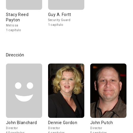
Stacy Reed
Guy A. Fortt
Payton
Security Guard
1 capítulo
Melissa
1 capítulo
Dirección
John Blanchard
Dennie Gordon
John Putch
Director
Director
Director
40 capítulos
4 capítulos
5 capítulos