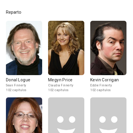
Reparto
Donal Logue
Megyn Price
Kevin Corrigan
Sean Finnerty
Claudia Finnerty
Eddie Finnerty
102 capítulos
102 capítulos
102 capítulos