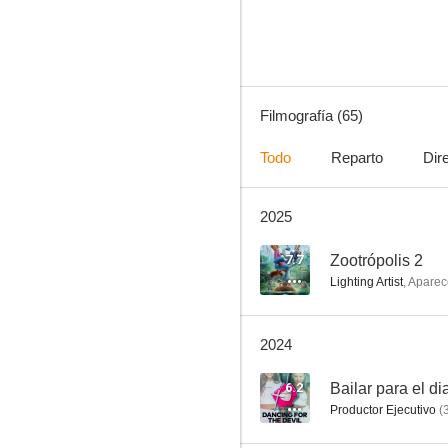
8.6
Filmografía (65)
Todo
Reparto
Dir
2025
Navy, investigación criminal (NCIS)
7.8
7.7
Zootrópolis 2
Lighting Artist
,
Aparec
2024
6.2
Productor Ejecutivo
(