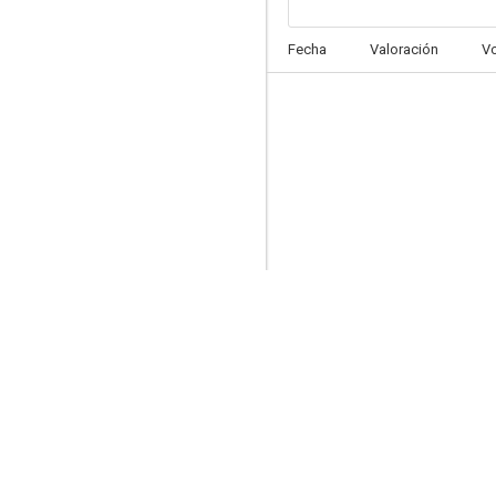
Abierto hasta el amanecer
Fecha
Valoración
V
10
Bee Gees: Stayin' Alive
8.7