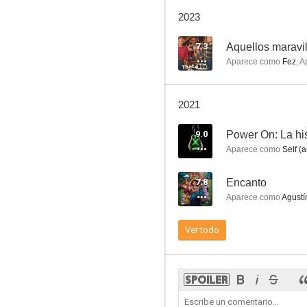
Encanto
2023
6.9
7.3
Aquellos maravi
Aparece como
Fez
,
A
2021
9.0
Power On: La hi
Aparece como
Self (ar
Minority Report
7.8
Encanto
6.3
Aparece como
Agustí
Ver todo