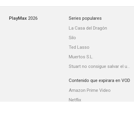
--
PlayMax
2026
Series populares
La Casa del Dragón
Silo
Ted Lasso
Muertos S.L.
Stuart no consigue salvar el universo
Grounded for Life
Contenido que expirara en VOD
Amazon Prime Video
Netflix
Movistar+
Filmin
Movistar+ Fibra