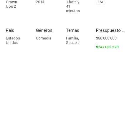
Grown
2013
1 hora y
16+
Ups 2
41
minutos
País
Géneros
Temas
Presupuesto - Ingresos
Estados
Comedia
Familia
,
$80.000.000
Unidos
Secuela
-
$247.022.278