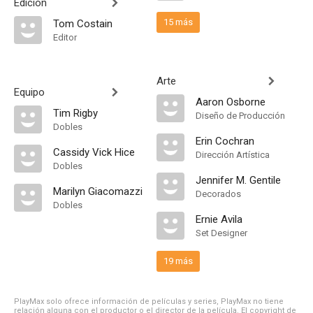
Edición
15 más
Tom Costain
Editor
Arte
Equipo
Aaron Osborne
Tim Rigby
Diseño de Producción
Dobles
Erin Cochran
Cassidy Vick Hice
Dirección Artística
Dobles
Jennifer M. Gentile
Marilyn Giacomazzi
Decorados
Dobles
Ernie Avila
Set Designer
19 más
PlayMax solo ofrece información de películas y series, PlayMax no tiene
relación alguna con el productor o el director de la película. El copyright de