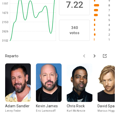
9
7.22
1197
8
7
1673
6
5
2150
4
340
3
2626
votos
2
1
3102
Reparto
Adam Sandler
Kevin James
Chris Rock
David Sp
Lenny Feder
Eric Lamonsoff
Kurt McKenzie
Marcus Higg