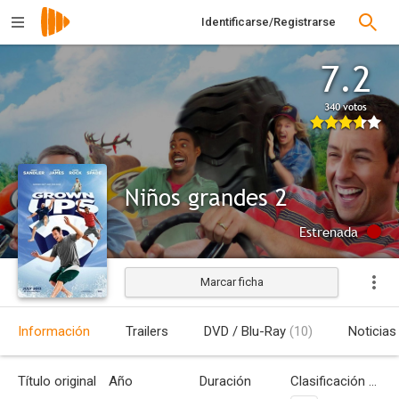
Identificarse/Registrarse
7.2
340 votos
Niños grandes 2
Estrenada
Marcar ficha
Información
Trailers
DVD / Blu-Ray
(10)
Noticias
Título original
Año
Duración
Clasificación por edades