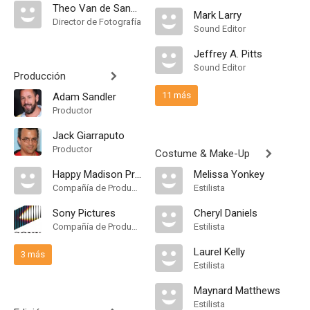
Theo Van de Sande
Mark Larry
Director de Fotografía
Sound Editor
Jeffrey A. Pitts
Sound Editor
Producción
11 más
Adam Sandler
Productor
Jack Giarraputo
Productor
Costume & Make-Up
Happy Madison Productions
Melissa Yonkey
Compañía de Produccion
Estilista
Sony Pictures
Cheryl Daniels
Compañía de Produccion
Estilista
Laurel Kelly
3 más
Estilista
Maynard Matthews
Estilista