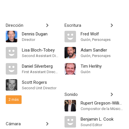
Dirección
Escritura
Dennis Dugan
Fred Wolf
Director
Guión, Personajes
Lisa Bloch-Tobey
Adam Sandler
Second Assistant Director
Guión, Personajes
Daniel Silverberg
Tim Herlihy
First Assistant Director
Guión
Scott Rogers
Second Unit Director
Sonido
2 más
Rupert Gregson-Williams
Compositor de la Música Original
Benjamin L. Cook
Cámara
Sound Editor