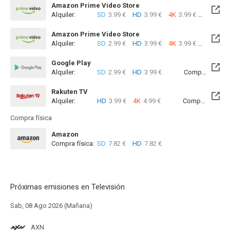
Amazon Prime Video Store
Alquiler:
SD
3.99 €
HD
3.99 €
4K
3.99 €
Com
Amazon Prime Video Store
Alquiler:
SD
2.99 €
HD
3.99 €
4K
3.99 €
Com
Google Play
Alquiler:
SD
2.99 €
HD
3.99 €
Compra:
SD
5
Rakuten TV
Alquiler:
HD
3.99 €
4K
4.99 €
Compra:
SD
5
Compra física
Amazon
Compra física:
SD
7.82 €
HD
7.82 €
Próximas emisiones en Televisión
Sab, 08 Ago 2026 (Mañana)
AXN