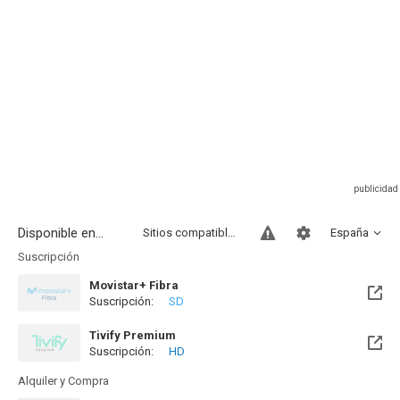
Disponible en...
Sitios compatibles
España
Suscripción
Movistar+ Fibra
Suscripción:
SD
Próximamente. A partir del Dom, 09 Ago 2026 (En 2 días)
Tivify Premium
Suscripción:
HD
Próximamente. A partir del Sab, 08 Ago 2026 (En 2 días)
Alquiler y Compra