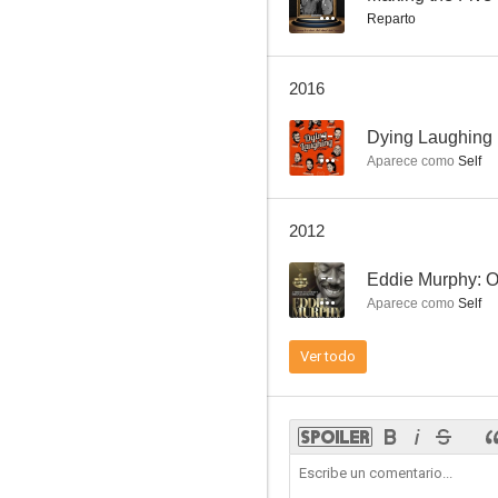
Reparto
Cheers
2016
6.1
--
Dying Laughing
Aparece como
Self
2012
--
Eddie Murphy: O
Aparece como
Self
Se busca
Ver todo
--