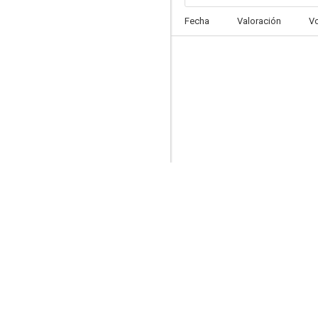
Fecha
Valoración
V
Making the Five Heartbeats
--
Why We Laugh: Black Comedians on Black Comedy
--