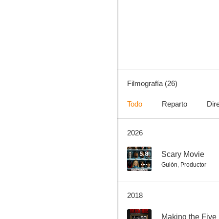
Pequeño pero matón
10
Filmografía (26)
Todo
Reparto
Dir
2026
La vida en color
8.1
5.8
Scary Movie
Guión
,
Productor
2018
--
Making the Five