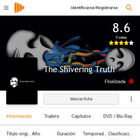
Identificarse/Registrarse
8.6
7 votos
The Shivering Truth
Finalizada
Marcar ficha
Información
Trailers
Capítulos
DVD / Blu-Ray
Título original
Año
Duración
Temporadas
Clasificación por edades