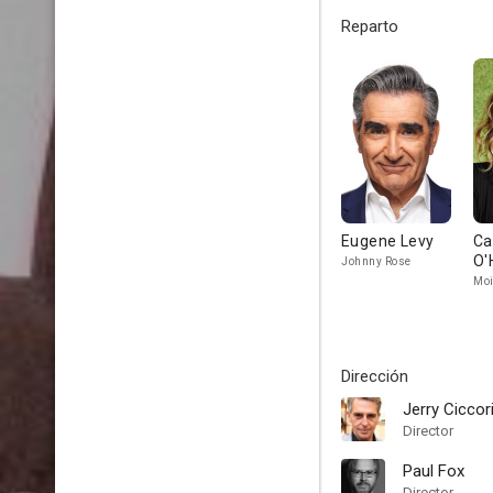
Reparto
Eugene Levy
Ca
O'
Johnny Rose
Moi
Dirección
Jerry Ciccori
Director
Paul Fox
Director