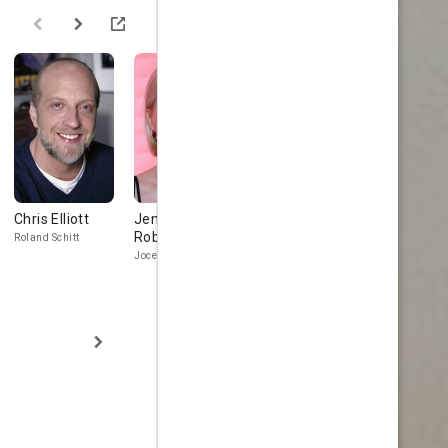
Chris Elliott
Jennifer
Sarah Levy
Noah Reid
Robertson
Roland Schitt
Twyla Sands
Patrick Brewer
Jocelyn Schitt