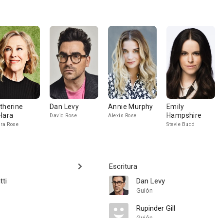
therine
Dan Levy
Annie Murphy
Emily
Hara
Hampshire
David Rose
Alexis Rose
ra Rose
Stevie Budd
Escritura
tti
Dan Levy
Guión
Rupinder Gill
Guión