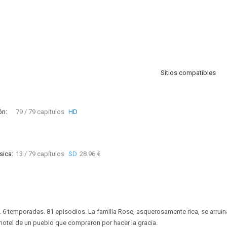
Sitios compatibles
ón:
79 / 79 capítulos
HD
sica:
13 / 79 capítulos
SD
28.96 €
. 6 temporadas. 81 episodios. La familia Rose, asquerosamente rica, se arruin
o motel de un pueblo que compraron por hacer la gracia.