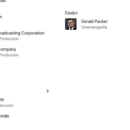
dis
Equipo
on
Gerald Packer
Cinematografía
oadcasting Corporation
Produccion
 Company
Produccion
th
oducción
indle