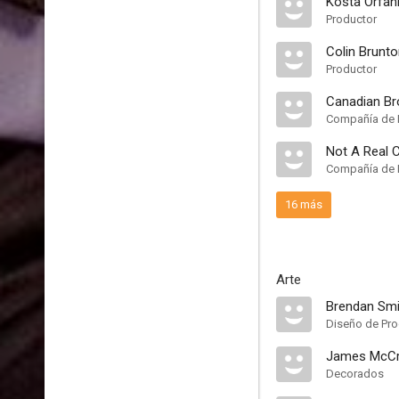
Kosta Orfani
Productor
Colin Brunt
Productor
Canadian Br
Compañía de 
Not A Real
Compañía de 
16 más
Arte
Brendan Smi
Diseño de Pr
James McCr
Decorados