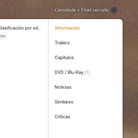
Cancelada • Final cerrado
Clasificación por edades
Información
13+
Trailers
Capítulos
DVD / Blu-Ray
(1)
Noticias
Similares
Críticas