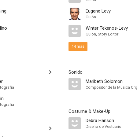
ing
Eugene Levy
Guión
dino
Winter Tekenos-Levy
Guión, Story Editor
14 más
Sonido
er
Maribeth Solomon
tografía
Compositor de la Música Orig
in
tografía
Costume & Make-Up
Debra Hanson
Diseño de Vestuario