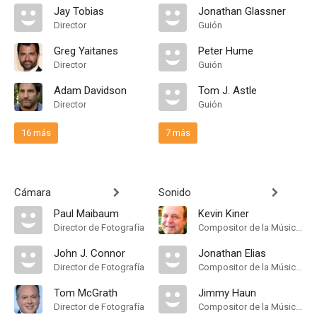
Jay Tobias
Jonathan Glassner
Director
Guión
Greg Yaitanes
Peter Hume
Director
Guión
Adam Davidson
Tom J. Astle
Director
Guión
16 más
7 más
Cámara
Sonido
Paul Maibaum
Kevin Kiner
Director de Fotografía
Compositor de la Música Original
John J. Connor
Jonathan Elias
Director de Fotografía
Compositor de la Música Original
Tom McGrath
Jimmy Haun
Director de Fotografía
Compositor de la Música Original