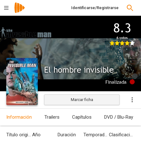
Identificarse/Registrarse
8.3
6 votos
El hombre invisible
Finalizada
Marcar ficha
Información
Trailers
Capítulos
DVD / Blu-Ray
Título original
Año
Duración
Temporadas
Clasificación por edades