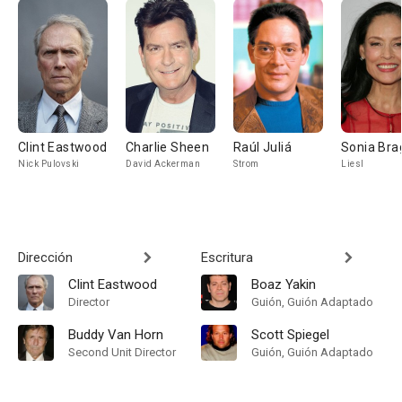
Clint Eastwood
Charlie Sheen
Raúl Juliá
Sonia Bra
Nick Pulovski
David Ackerman
Strom
Liesl
Dirección
Escritura
Clint Eastwood
Boaz Yakin
Director
Guión, Guión Adaptado
Buddy Van Horn
Scott Spiegel
Second Unit Director
Guión, Guión Adaptado