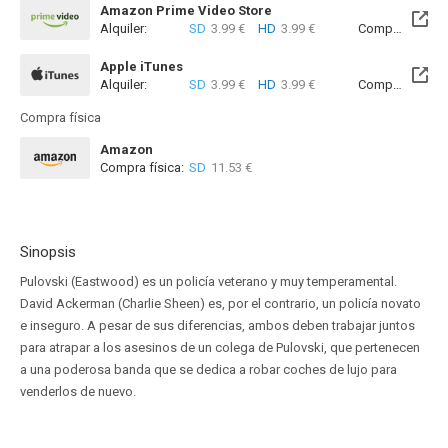
Amazon Prime Video Store
Alquiler:
SD
3.99 €
HD
3.99 €
Compra:
SD
8
Apple iTunes
Alquiler:
SD
3.99 €
HD
3.99 €
Compra:
SD
8
Compra física
Amazon
Compra física:
SD
11.53 €
Sinopsis
Pulovski (Eastwood) es un policía veterano y muy temperamental.
David Ackerman (Charlie Sheen) es, por el contrario, un policía novato
e inseguro. A pesar de sus diferencias, ambos deben trabajar juntos
para atrapar a los asesinos de un colega de Pulovski, que pertenecen
a una poderosa banda que se dedica a robar coches de lujo para
venderlos de nuevo.