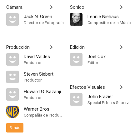
Cámara
Sonido
Jack N. Green
Lennie Niehaus
Director de Fotografía
Compositor de la Música Original
Producción
Edición
David Valdes
Joel Cox
Productor
Editor
Steven Siebert
Productor
Efectos Visuales
Howard G. Kazanjian
John Frazier
Productor
Special Effects Supervisor
Warner Bros
Compañía de Produccion
5 más