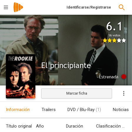
Identificarse/Registrarse
6.1
16 votos
El principiante
Estrenada
Marcar ficha
Información
Trailers
DVD / Blu-Ray
(1)
Noticias
Título original
Año
Duración
Clasificación por edades