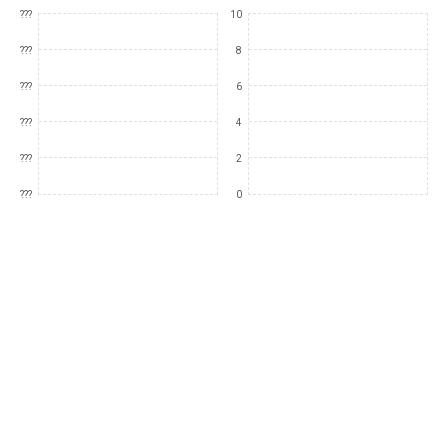
???
10
???
8
???
6
???
4
???
2
???
0