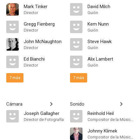
Mark Tinker
David Milch
Director
Guión
Gregg Fienberg
Kem Nunn
Director
Guión
John McNaughton
Steve Hawk
Director
Guión
Ed Bianchi
Alix Lambert
Director
Guión
7 más
7 más
Cámara
Sonido
Joseph Gallagher
Reinhold Heil
Director de Fotografía
Compositor de la Música Original
Johnny Klimek
Compositor de la Música Original