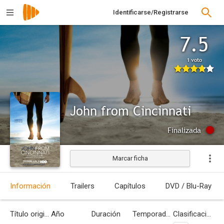
Identificarse/Registrarse
7.5
1 voto
John from Cincinnati
Finalizada
Marcar ficha
Información
Trailers
Capítulos
DVD / Blu-Ray
Título original
Año
Duración
Temporadas
Clasificación por edades