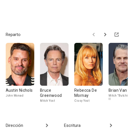
Reparto
Austin Nichols
Bruce
Rebecca De
Brian Van 
Greenwood
Mornay
John Monad
Mitch "Butchi
II
Mitch Yost
Cissy Yost
Dirección
Escritura