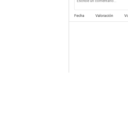
Fecha
Valoración
V
Mischief (Travesuras juveniles)
--
Agente oculto
--