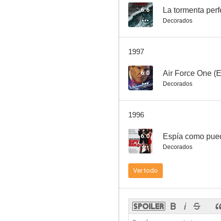
6.6
La tormenta perf
Decorados
Bronco Billy
1997
6.6
6.0
Air Force One (E
Decorados
1996
6.0
Espía como pue
Decorados
En la cuerda floja
Ver todo
5.2