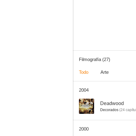
Impacto súbito
9.0
Filmografía (27)
Todo
Arte
2004
Eerie, Indiana
7.0
8.1
Deadwood
Decorados
(
24
capítu
2000