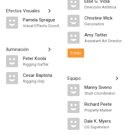
Elise G. Viola
Dirección Artística
Efectos Visuales
Christine Wick
Pamela Sprague
Decorados
Visual Effects Coordinator
Amy Teitter
Assistant Art Director
Iluminación
3 más
Peter Koola
Rigging Gaffer
Cesar Baptista
Equipo
Rigging Grip
Manny Siverio
Stunt Coordinator
Richard Peete
Property Master
Dale K. Myers
CG Supervisor