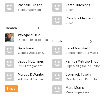
Rachelle Gibson
Peter Hutchings
Script Supervisor
Guión
Christina Mengert
Guión
Cámara
Wolfgang Held
Director de Fotografía
Sonido
Dave Isern
David Mansfield
Camera Operator, Steadicam Operator
Compositor de la Música Original, Música
Jacob Hutchings
Pam DeMetruis-Thomas
Still Photographer
Supervising Sound Editor
Marque DeWinter
Dominick Tavella
Additional Camera
Mezclador de Re-Grabación de Sonido
Marc Morris
3 más
Music Supervisor