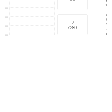
8
7
???
6
5
???
4
0
3
???
votos
2
1
???