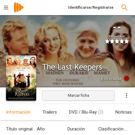
Identificarse/Registrarse
--
Sin valorar
The Last Keepers
Estrenada
Marcar ficha
Información
Trailers
DVD / Blu-Ray
(3)
Noticias
Título original
Año
Duración
Clasificación por edades