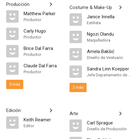
Producción
Costume & Make-Up
Matthew Parker
Janice Innella
Productor
Estilista
Carly Hugo
Ngozi Olandu
Productor
Maquilladora
Brice Dal Farra
Amela Bakšić
Productor
Diseño de Vestuario
Claude Dal Farra
Sandra Linn Koepper
Productor
Jefe Departamento de Maquillaje
5 más
2 más
Edición
Arte
Keith Reamer
Carl Sprague
Editor
Diseño de Producción