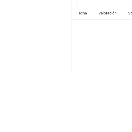
Una canción irlandesa
Fecha
Valoración
V
9.0
Coraje de mujer
8.5