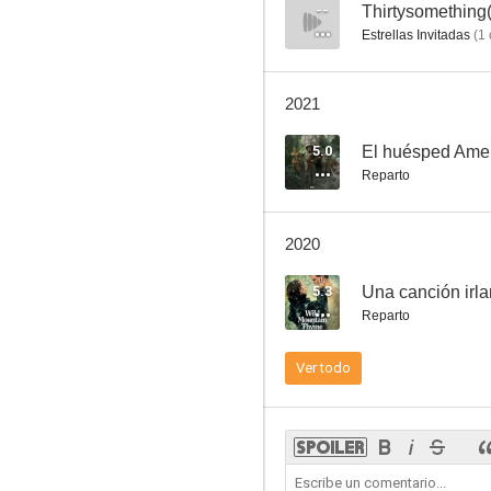
Bull
--
Thirtysomething(
Estrellas Invitadas
(
1
8.0
2021
5.0
El huésped Ame
Reparto
2020
La Liga de la Justicia: La paradoja del tiempo
5.3
Una canción irl
5.3
Reparto
Ver todo