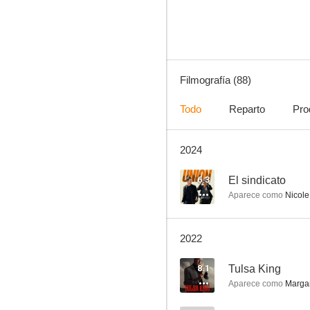
8.6
Filmografía (88)
Todo
Reparto
Pro
2024
El cuerpo del delito
8.2
6.3
El sindicato
Aparece como
Nicole
2022
8.1
Tulsa King
Aparece como
Margar