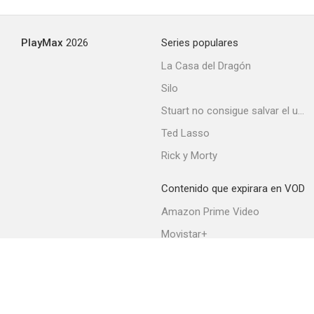
--
PlayMax
2026
Series populares
La Casa del Dragón
Silo
Stuart no consigue salvar el universo
Ted Lasso
Rick y Morty
Abandonada
--
Contenido que expirara en VOD
Amazon Prime Video
Movistar+
Netflix
Filmin
HBO Max