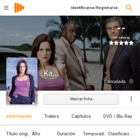
Identificarse/Registrarse
--
Sin valorar
Karen Sisco
Cancelada
Marcar ficha
Información
Trailers
Capítulos
DVD / Blu-Ray
Título original
Año
Duración
Temporadas
Clasificación por edades