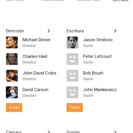
Dirección
Escritura
Michael Dinner
Jason Smilovic
Director
Guión
Charles Haid
Peter Lefcourt
Director
Guión
John David Coles
Bob Brush
Director
Guión
David Carson
John Mankiewicz
Director
Guión
4 más
1 más
Cámara
Sonido