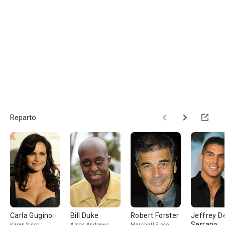
Reparto
Carla Gugino
Bill Duke
Robert Forster
Jeffrey D
Serrano
Karen Sisco
Amos Andrews
Marshall Sisco