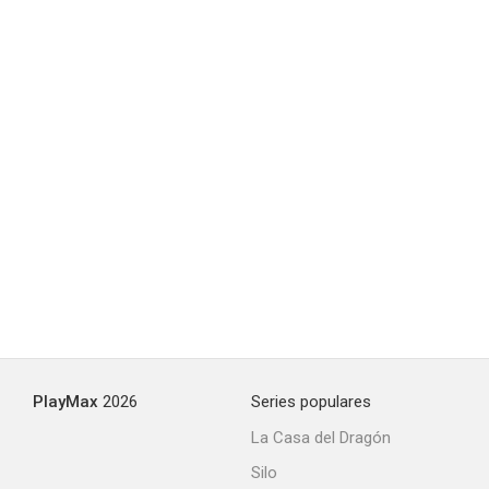
5.9
Psycho (Psicosis)
5.8
PlayMax
2026
Series populares
La Casa del Dragón
Silo