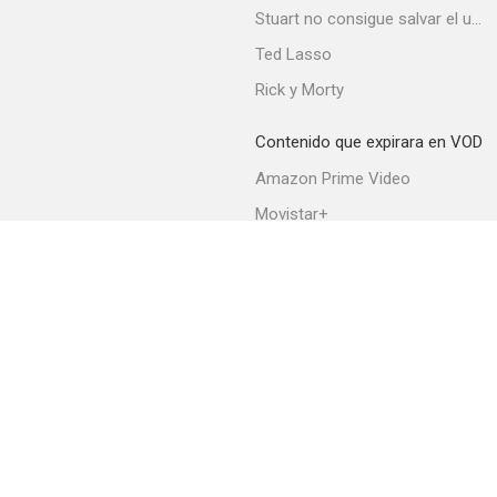
El abismo negro
Stuart no consigue salvar el universo
5.3
Ted Lasso
Rick y Morty
Contenido que expirara en VOD
Amazon Prime Video
Movistar+
Netflix
Pequeños delitos
Filmin
5.0
HBO Max
Acerca de PlayMax
Apps
API
Términos y Condiciones