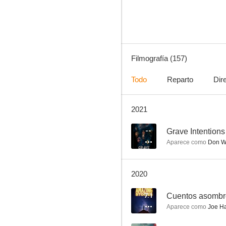
8.0
Filmografía (157)
Todo
Reparto
Dir
2021
El caso Slevin
7.5
--
Grave Intentions
Aparece como
Don Wh
2020
7.1
Cuentos asombr
Aparece como
Joe Ha