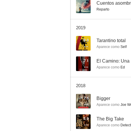
Walker Texas Ranger
--
Reparto
7.3
2019
8.0
Tarantino total
Aparece como
Self
7.1
Aparece como
Ed
Uno para todas
6.9
2018
7.5
Bigger
Aparece como
Joe We
5.0
The Big Take
Aparece como
Detect