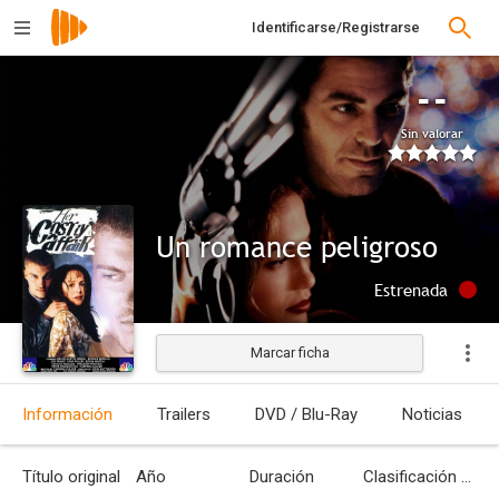
Identificarse/Registrarse
--
Sin valorar
Un romance peligroso
Estrenada
Marcar ficha
Información
Trailers
DVD / Blu-Ray
Noticias
Título original
Año
Duración
Clasificación por edades