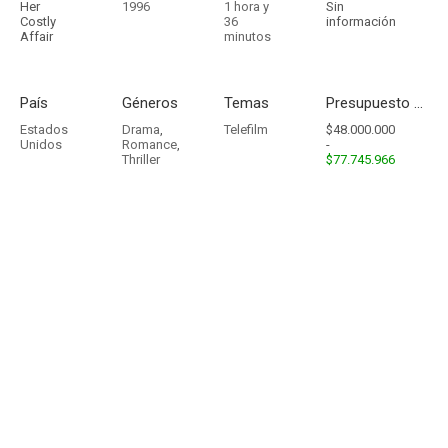
Her
1996
1 hora y
Sin
Costly
36
información
Affair
minutos
País
Géneros
Temas
Presupuesto - Ingresos
Estados
Drama
,
Telefilm
$48.000.000
Unidos
Romance
,
-
Thriller
$77.745.966