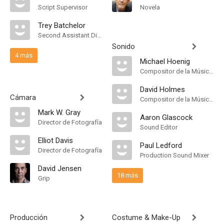
Script Supervisor
Novela
Trey Batchelor
Second Assistant Director
Sonido
4 más
Michael Hoenig
Compositor de la Música Original
David Holmes
Cámara
Compositor de la Música Original
Mark W. Gray
Aaron Glascock
Director de Fotografía
Sound Editor
Elliot Davis
Paul Ledford
Director de Fotografía
Production Sound Mixer
David Jensen
18 más
Grip
Producción
Costume & Make-Up