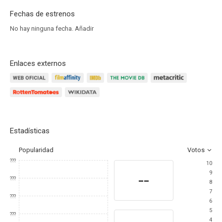
Fechas de estrenos
No hay ninguna fecha.
Añadir
Enlaces externos
Estadísticas
Popularidad
Votos
???
10
9
--
???
8
7
???
6
5
???
4