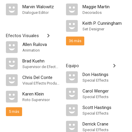
Marvin Walowitz
Maggie Martin
Dialogue Editor
Decorados
Keith P. Cunningham
Set Designer
Efectos Visuales
36 más
Allen Ruilova
Animation
Brad Kuehn
Equipo
Supervisor de Efectos Visuales
Don Hastings
Chris Del Conte
Special Effects
Visual Effects Producer
Carol Wenger
Karen Klein
Special Effects
Roto Supervisor
Scott Hastings
5 más
Special Effects
Derrick Crane
Special Effects