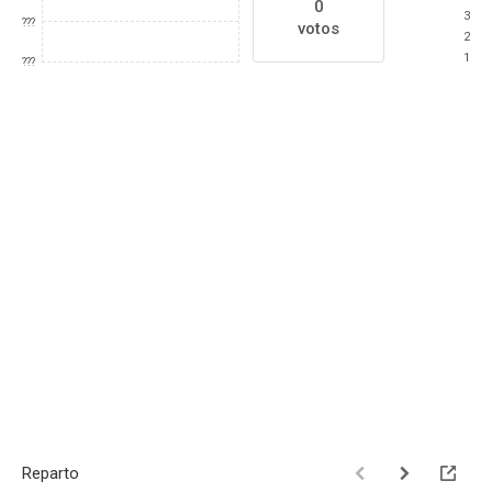
0
3
???
votos
2
1
???
Reparto