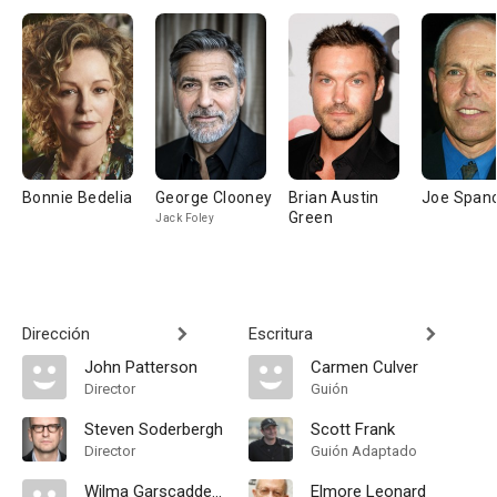
Bonnie Bedelia
George Clooney
Brian Austin
Joe Span
Green
Jack Foley
Dirección
Escritura
John Patterson
Carmen Culver
Director
Guión
Steven Soderbergh
Scott Frank
Director
Guión Adaptado
Wilma Garscadden-Gahret
Elmore Leonard