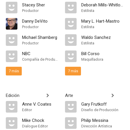
Stacey Sher
Deborah Mills-Whitlock
Productor
Estilista
Danny DeVito
Mary L. Hart-Mastro
Productor
Estilista
Michael Shamberg
Waldo Sanchez
Productor
Estilista
NBC
Bill Corso
Compañía de Produccion
Maquilladora
7 más
7 más
Edición
Arte
Anne V. Coates
Gary Frutkoff
Editor
Diseño de Producción
Mike Chock
Philip Messina
Dialogue Editor
Dirección Artística