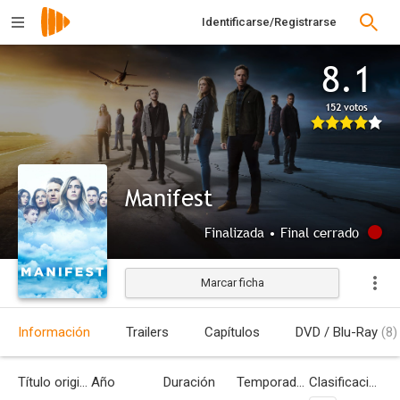
Identificarse/Registrarse
8.1
152 votos
Manifest
Finalizada • Final cerrado
Marcar ficha
Información
Trailers
Capítulos
DVD / Blu-Ray
(8)
Título original
Año
Duración
Temporadas
Clasificación por edades