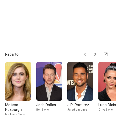
Reparto
Melissa
Josh Dallas
J.R. Ramirez
Luna Blai
Roxburgh
Ben Stone
Jared Vasquez
Olive Stone
Michaela Stone