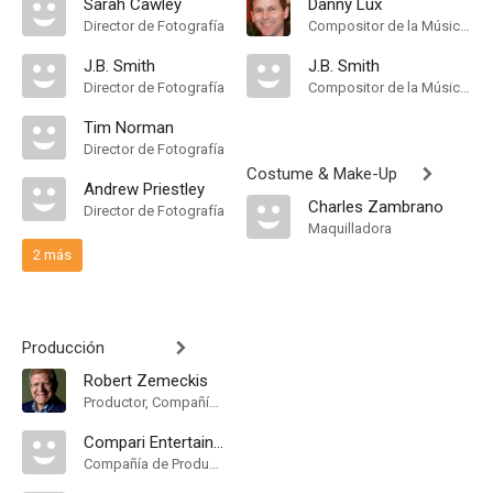
Sarah Cawley
Danny Lux
Director de Fotografía
Compositor de la Música Original
J.B. Smith
J.B. Smith
Director de Fotografía
Compositor de la Música Original
Tim Norman
Director de Fotografía
Costume & Make-Up
Andrew Priestley
Charles Zambrano
Director de Fotografía
Maquilladora
2 más
Producción
Robert Zemeckis
Productor, Compañía de Produccion, Productor Ejecutivo
Compari Entertainment
Compañía de Produccion