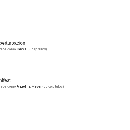
perturbación
rece como
Becca
(
8
capítulos
)
ifest
rece como
Angelina Meyer
(
33
capítulos
)