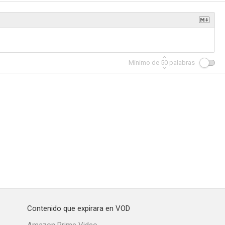
Mínimo de
50
palabras
Contenido que expirara en VOD