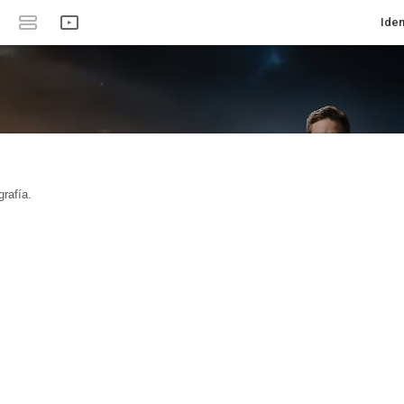
Iden
rafía.