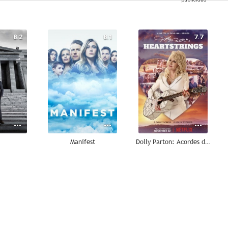
8.2
8.1
7.7
Manifest
Dolly Parton: Acordes del corazón
--
--
--