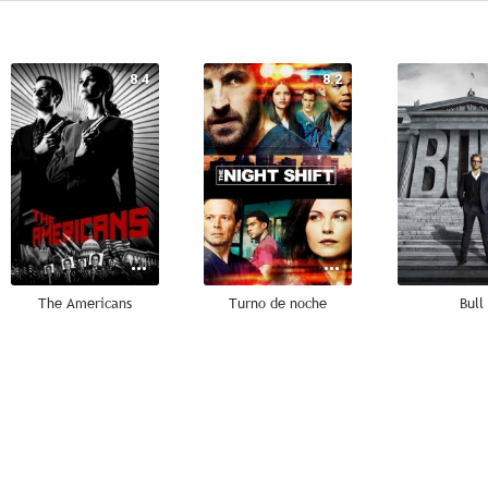
8.4
8.2
The Americans
Turno de noche
Bull
4.5
3.7