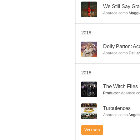
--
We Still Say Gr
Aparece como
Maggi
2019
7.7
Dolly Parton: Ac
Aparece como
Delila
2018
7.0
The Witch Files
Productor
,
Aparece c
--
Turbulences
Aparece como
Angeli
Ver todo