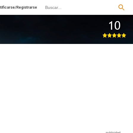
tificarse/Registrarse
10