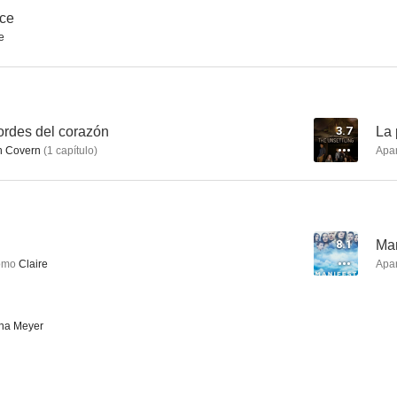
ace
e
ordes del corazón
3.7
La 
h Covern
(
1
capítulo
)
Apa
8.1
Man
omo
Claire
Apa
na Meyer