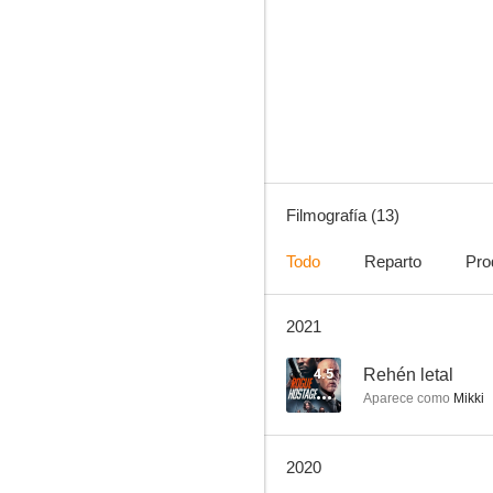
The Witch Files
--
Filmografía (13)
Todo
Reparto
Pro
2021
Ashley
4.5
Rehén letal
Aparece como
Mikki
2020