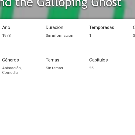
nd the Galloping Ghost
Año
Duración
Temporadas
1978
Sin información
1
S
Géneros
Temas
Capítulos
Animación
,
Sin temas
25
Comedia