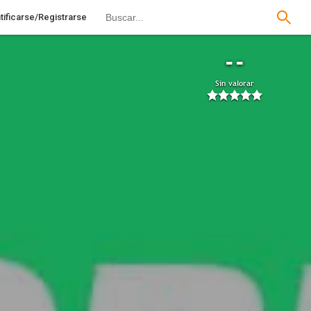
tificarse/Registrarse
--
Sin valorar