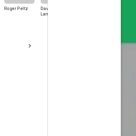
Roger Peltz
David
Landsberg