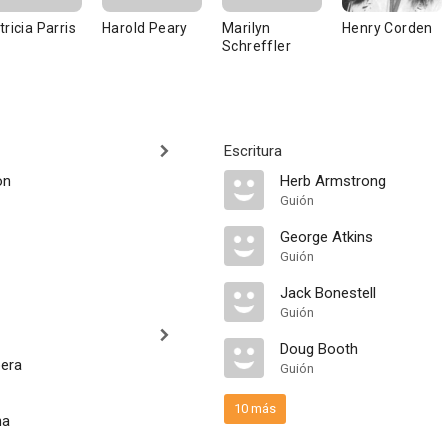
tricia Parris
Harold Peary
Marilyn
Henry Corden
Schreffler
Escritura
on
Herb Armstrong
Guión
George Atkins
Guión
Jack Bonestell
Guión
Doug Booth
era
Guión
10 más
na