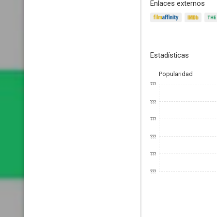
Enlaces externos
Estadísticas
Popularidad
???
???
???
???
???
???