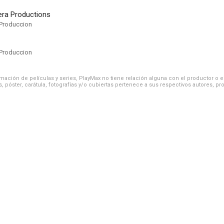
ra Productions
Produccion
Produccion
ación de películas y series, PlayMax no tiene relación alguna con el productor o el d
, póster, carátula, fotografías y/o cubiertas pertenece a sus respectivos autores, pr