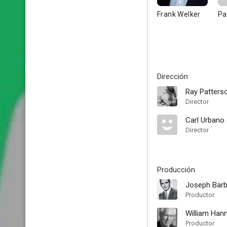
Frank Welker
Pa
Dirección
Ray Patters
Director
Carl Urbano
Director
Producción
Joseph Barb
Productor
William Han
Productor