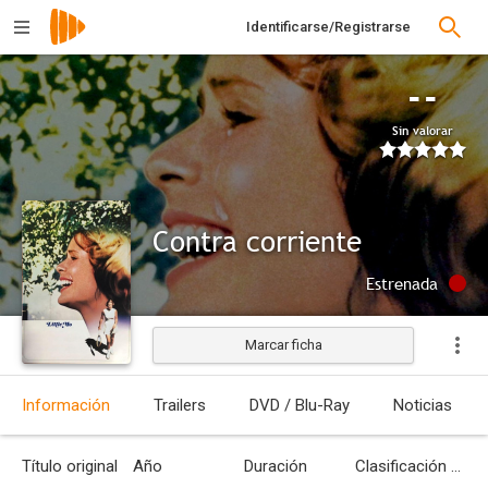
Identificarse/Registrarse
--
Sin valorar
Contra corriente
Estrenada
Marcar ficha
Información
Trailers
DVD / Blu-Ray
Noticias
Título original
Año
Duración
Clasificación por edades