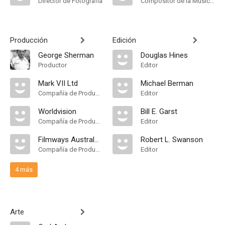
Director de Fotografía
Compositor de la Música Original
Producción
Edición
George Sherman
Douglas Hines
Productor
Editor
Mark VII Ltd
Michael Berman
Compañía de Produccion
Editor
Worldvision
Bill E. Garst
Compañía de Produccion
Editor
Filmways Australasian Distributors
Robert L. Swanson
Compañía de Produccion
Editor
4 más
Arte