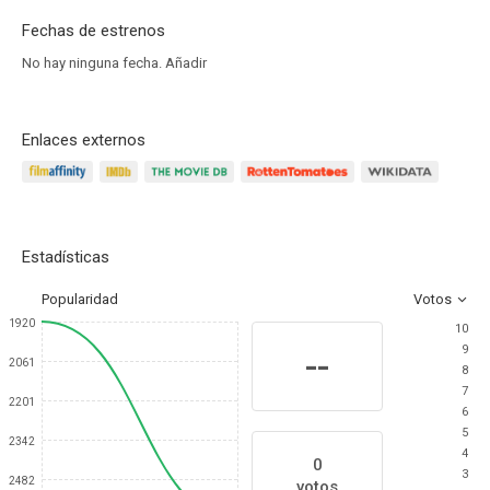
Fechas de estrenos
No hay ninguna fecha.
Añadir
Enlaces externos
Estadísticas
Popularidad
Votos
1920
10
9
--
2061
8
7
2201
6
5
2342
4
0
3
2482
votos