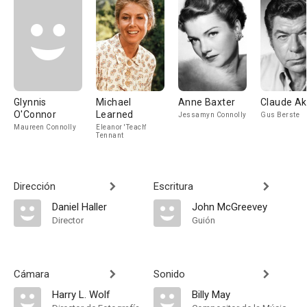
Glynnis
Michael
Anne Baxter
Claude Ak
O'Connor
Learned
Jessamyn Connolly
Gus Berste
Maureen Connolly
Eleanor 'Teach'
Tennant
Dirección
Escritura
Daniel Haller
John McGreevey
Director
Guión
Cámara
Sonido
Harry L. Wolf
Billy May