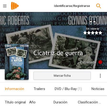
Identificarse/Registrarse
--
Sin valorar
Cicatriz de guerra
Estrenada
Marcar ficha
Información
Trailers
DVD / Blu-Ray
(1)
Noticias
Título original
Año
Duración
Clasificación por edades