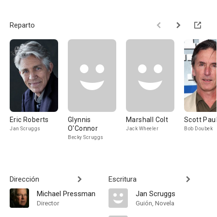
Reparto
Eric Roberts
Glynnis
Marshall Colt
Scott Paul
O'Connor
Jan Scruggs
Jack Wheeler
Bob Doubek
Becky Scruggs
Dirección
Escritura
Michael Pressman
Jan Scruggs
Director
Guión, Novela