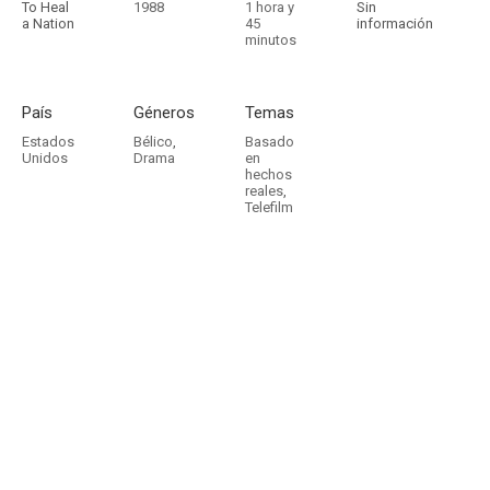
To Heal
1988
1 hora y
Sin
a Nation
45
información
minutos
País
Géneros
Temas
Estados
Bélico
,
Basado
Unidos
Drama
en
hechos
reales
,
Telefilm