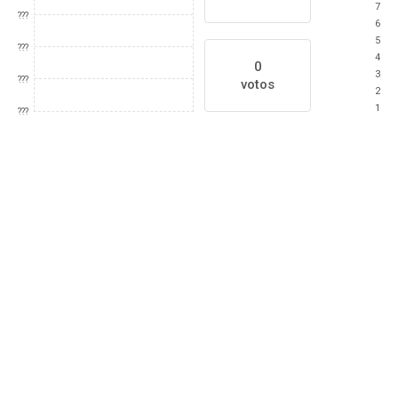
7
???
6
5
???
4
0
3
???
votos
2
1
???