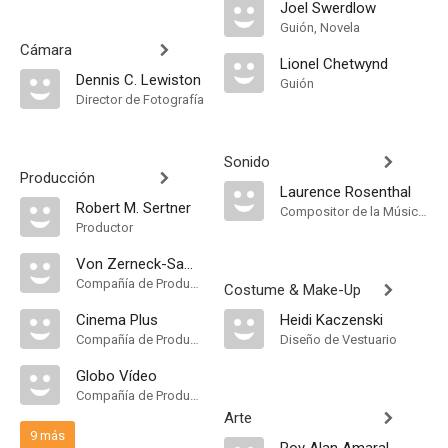
Joel Swerdlow
Guión, Novela
Cámara
Lionel Chetwynd
Dennis C. Lewiston
Guión
Director de Fotografía
Sonido
Producción
Laurence Rosenthal
Robert M. Sertner
Compositor de la Música Original
Productor
Von Zerneck-Samuels Productions
Compañía de Produccion
Costume & Make-Up
Cinema Plus
Heidi Kaczenski
Compañía de Produccion
Diseño de Vestuario
Globo Vídeo
Compañía de Produccion
Arte
9 más