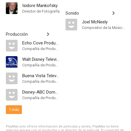
Isidore Mankofsky
Director de Fotografía
Sonido
Joel McNeely
Compositor de la Música Original
Producción
Echo Cove Productions
Compañía de Produccion
Walt Disney Television
Compañía de Produccion
Buena Vista Television
Compañía de Produccion
Disney-ABC Domestic Television
Compañía de Produccion
1 más
PlayMax solo ofrece información de películas y series, PlayMax no tiene
relación alguna con el productor o el director de la película. El copyright de