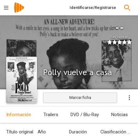
Identificarse/Registrarse
--
Sin valorar
Polly vuelve a casa
Marcar ficha
Información
Trailers
DVD / Blu-Ray
Noticias
Título original
Año
Duración
Clasificación por edades