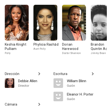
Keshia Knight
Phylicia Rashād
Dorian
Brandon
Pulliam
Harewood
Quintin 
Aunt Polly
Polly
Doctor Shannon
Jimmy Bean
Dirección
Escritura
Debbie Allen
William Blinn
Director
Guión
Eleanor H. Porter
Guión
Cámara