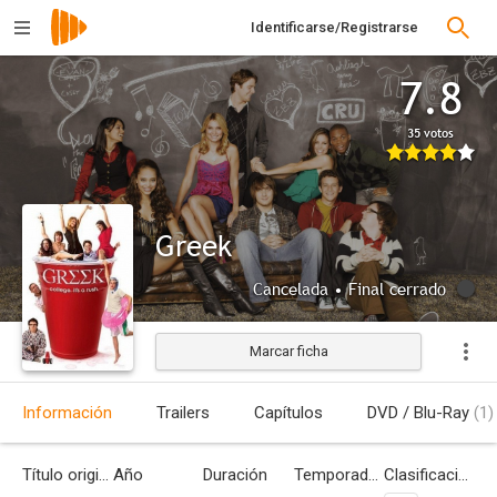
Identificarse/Registrarse
7.8
35 votos
Greek
Cancelada • Final cerrado
Marcar ficha
Información
Trailers
Capítulos
DVD / Blu-Ray
(1)
Título original
Año
Duración
Temporadas
Clasificación por edades