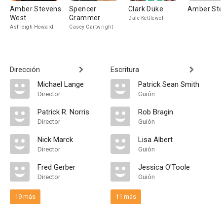
Amber Stevens
Spencer
Clark Duke
Amber St
West
Grammer
Dale Kettlewell
Ashleigh Howard
Casey Cartwright
Dirección
Escritura
Michael Lange
Patrick Sean Smith
Director
Guión
Patrick R. Norris
Rob Bragin
Director
Guión
Nick Marck
Lisa Albert
Director
Guión
Fred Gerber
Jessica O'Toole
Director
Guión
19 más
11 más