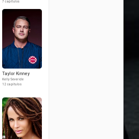
7 capítulos
Taylor Kinney
Kelly Severide
12 capítulos