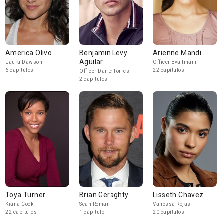
America Olivo
Benjamin Levy
Arienne Mandi
Aguilar
Laura Dawson
Officer Eva Imani
6 capítulos
22 capítulos
Officer Dante Torres
2 capítulos
Toya Turner
Brian Geraghty
Lisseth Chavez
Kiana Cook
Sean Roman
Vanessa Rojas
22 capítulos
1 capítulo
20 capítulos