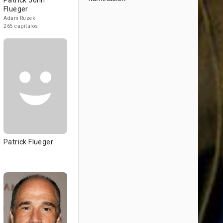
Patrick John
Flueger
Adam Ruzek
265 capítulos
Patrick Flueger