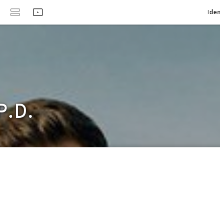
Iden
P.D.