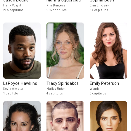
Jason Beghe
Marina Squerciati
Sophia Bush
Hank Voight
Kim Burgess
Erin Lindsay
265 capítulos
265 capítulos
84 capítulos
LaRoyce Hawkins
Tracy Spiridakos
Emily Peterson
Kevin Atwater
Hailey Upton
Wendy
1 capítulo
4 capítulos
5 capítulos