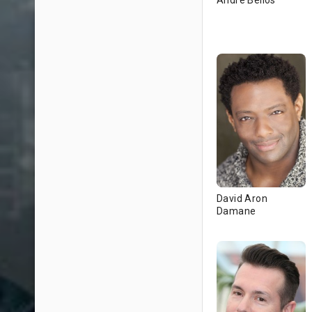
Andre Bellos
David Aron
Damane