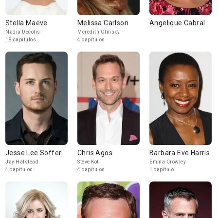
Stella Maeve
Melissa Carlson
Angelique Cabral
Nadia Decotis
Meredith Olinsky
18 capítulos
4 capítulos
Jesse Lee Soffer
Chris Agos
Barbara Eve Harris
Jay Halstead
Steve Kot
Emma Crowley
4 capítulos
4 capítulos
1 capítulo