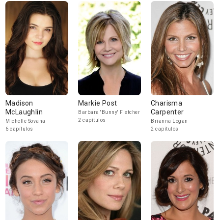
Madison
Markie Post
Charisma
McLaughlin
Carpenter
Barbara 'Bunny' Fletcher
2 capítulos
Michelle Sovana
Brianna Logan
6 capítulos
2 capítulos