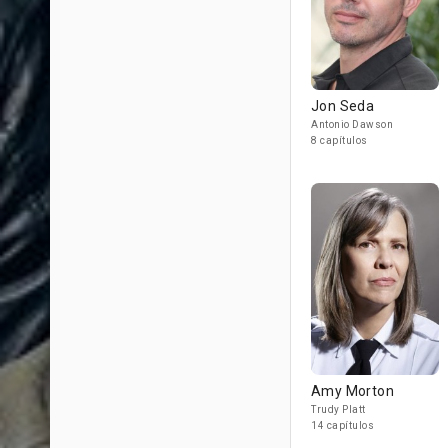
Jon Seda
Antonio Dawson
8 capítulos
Amy Morton
Trudy Platt
14 capítulos