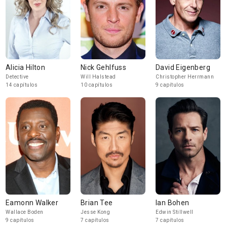
Alicia Hilton
Nick Gehlfuss
David Eigenberg
Detective
Will Halstead
Christopher Herrmann
14 capítulos
10 capítulos
9 capítulos
Eamonn Walker
Brian Tee
Ian Bohen
Wallace Boden
Jesse Kong
Edwin Stillwell
9 capítulos
7 capítulos
7 capítulos