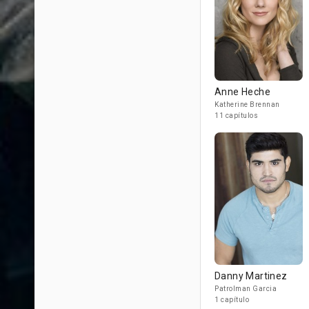
Anne Heche
Katherine Brennan
11 capítulos
Danny Martinez
Patrolman Garcia
1 capítulo