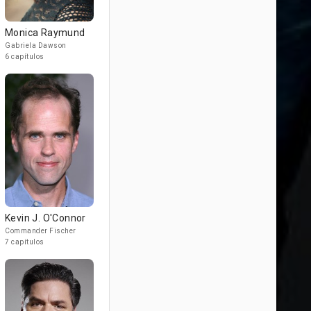
Monica Raymund
Gabriela Dawson
6 capítulos
Kevin J. O'Connor
Commander Fischer
7 capítulos