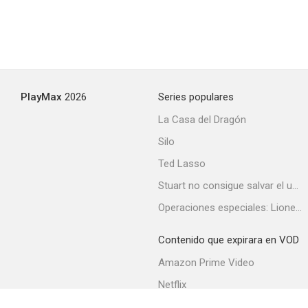
Paper Empire
PlayMax
2026
Series populares
--
La Casa del Dragón
Silo
Ted Lasso
Stuart no consigue salvar el universo
Operaciones especiales: Lioness
Contenido que expirara en VOD
Saturday at the Starlight
--
Amazon Prime Video
Netflix
Filmin