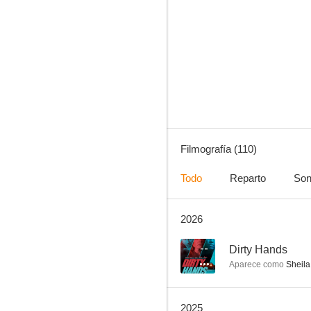
Jane the Virgin
8.0
Filmografía (110)
Todo
Reparto
Son
2026
Dos hombres y medio
7.8
--
Dirty Hands
Aparece como
Sheila
2025