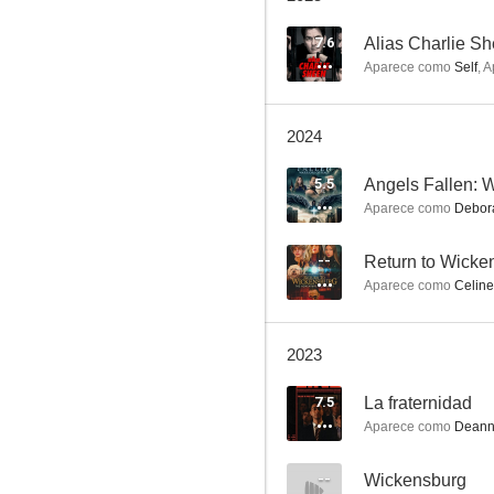
7.6
Alias Charlie S
Aparece como
Self
,
A
Sensación de vivir: La nueva generación
2024
7.4
5.5
Angels Fallen: W
Aparece como
Debor
--
Return to Wicke
Aparece como
Celine
2023
Love Actually
7.5
La fraternidad
6.6
Aparece como
Dean
--
Wickensburg