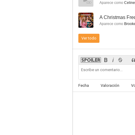
Aparece como
Celine
--
A Christmas Fr
Aparece como
Brooke
Ver todo
Scary Movie 2
5.9
Fecha
Valoración
V
Juegos salvajes
10