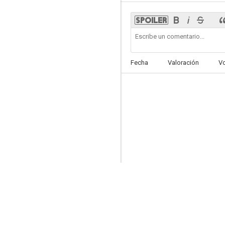
Marlowe
Fecha
Valoración
V
5.3
Finders Keepers
4.6