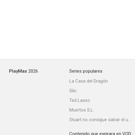
El pueblo de la Navidad
--
PlayMax
2026
Series populares
La Casa del Dragón
Silo
Mal karma
Ted Lasso
--
Muertos S.L.
Stuart no consigue salvar el universo
Contenido que expirara en VOD