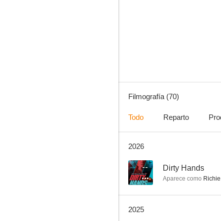
Starship Troopers: Las brigadas del espacio
8.5
Filmografía (70)
Todo
Reparto
Pro
2026
Pánico en el aire
7.0
--
Dirty Hands
Aparece como
Richie
2025