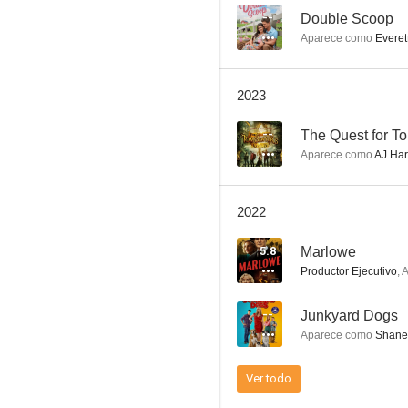
--
Double Scoop
Aparece como
Everet
Otro cuento de Navidad
2023
6.0
--
The Quest for T
Aparece como
AJ Har
2022
5.8
Marlowe
Productor Ejecutivo
,
A
La historia de dos Coreys
--
Junkyard Dogs
5.8
Aparece como
Shane
Ver todo