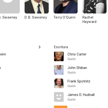
B. Sweeney
D. B. Sweeney
Terry O'Quinn
Rachel
Hayward
Escritura
heim
Chris Carter
Guión
s
John Shiban
Guión
Frank Spotnitz
Guión
James D. Hudnall
Guión