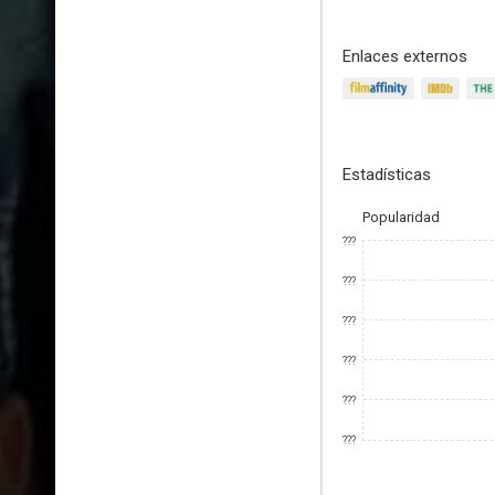
Enlaces externos
Estadísticas
Popularidad
???
???
???
???
???
???