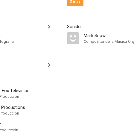
3 más
Sonido
m
Mark Snow
tografía
Compositor de la Música Orig
 Fox Television
Produccion
n Productions
Produccion
n
Producción