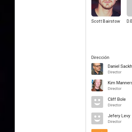
Scott Bairstow
D.
Dirección
Daniel Sack
Director
Kim Manner
Director
Cliff Bole
Director
Jefery Levy
Director