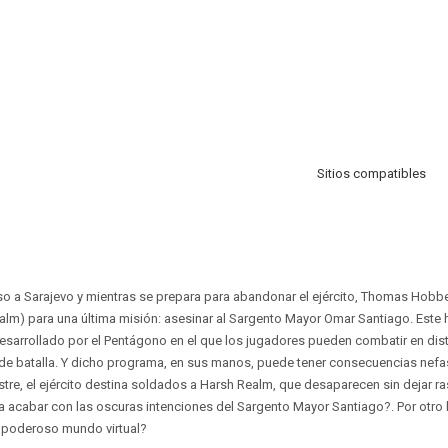
Sitios compatibles
so a Sarajevo y mientras se prepara para abandonar el ejército, Thomas Hobb
ealm) para una última misión: asesinar al Sargento Mayor Omar Santiago. Est
sarrollado por el Pentágono en el que los jugadores pueden combatir en dist
de batalla. Y dicho programa, en sus manos, puede tener consecuencias nefas
astre, el ejército destina soldados a Harsh Realm, que desaparecen sin dejar r
 acabar con las oscuras intenciones del Sargento Mayor Santiago?. Por otro l
e poderoso mundo virtual?