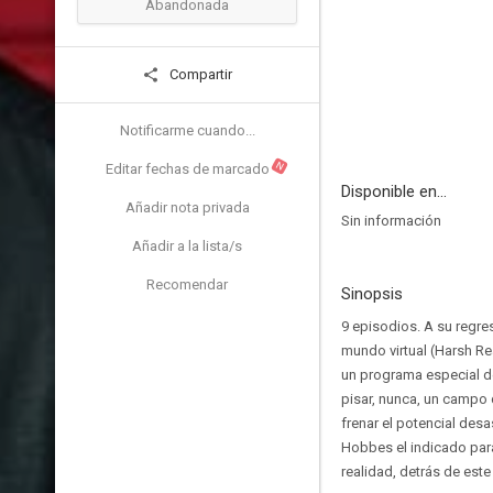
Abandonada
Compartir
Notificarme cuando...
N
Editar fechas de marcado
Disponible en...
Añadir nota privada
Sin información
Añadir a la lista/s
Recomendar
Sinopsis
9 episodios. A su regre
mundo virtual (Harsh R
un programa especial de
pisar, nunca, un campo 
frenar el potencial des
Hobbes el indicado para
realidad, detrás de est