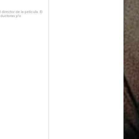
irector de la película. El
oductoras y/o