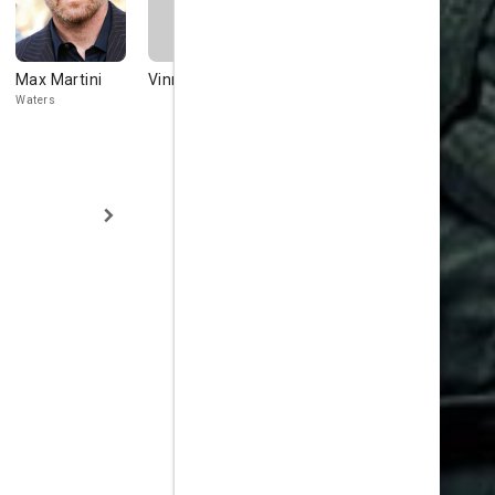
Max Martini
Vinnie
Samantha
Sarah-Jan
Mathis
Redmond
Waters
Sophie Green
Inga Fossa