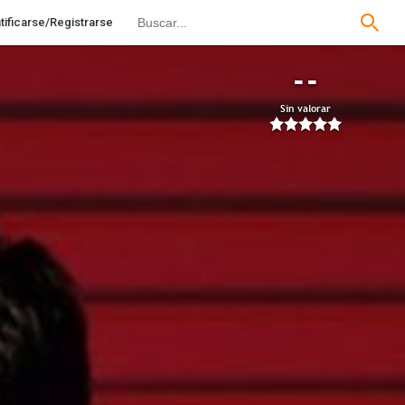
tificarse/Registrarse
--
Sin valorar