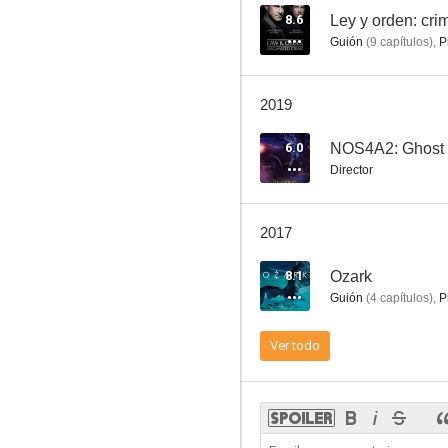
8.6
Ley y orden: cr
Guión
(
9
capítulos
)
,
P
Ozark
2019
8.6
6.0
NOS4A2: Ghost
Director
2017
8.1
Ozark
Guión
(
4
capítulos
)
,
P
Ley y orden: crimen organizado
Ver todo
6.0