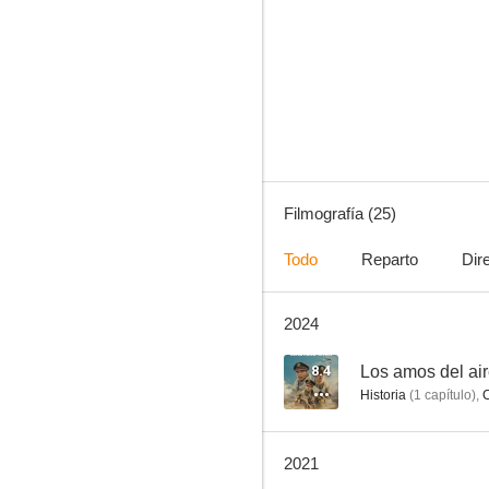
Expediente X
8.4
Filmografía (25)
Todo
Reparto
Dir
2024
Los amos del aire
8.1
8.4
Los amos del ai
Historia
(
1
capítulo
)
,
2021