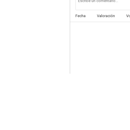
Fecha
Valoración
V
NOS4A2: Ghost
5.7
Área de descanso 2: No mires atrás
4.9