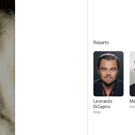
Reparto
Leonardo
Ma
DiCaprio
Col
Billy