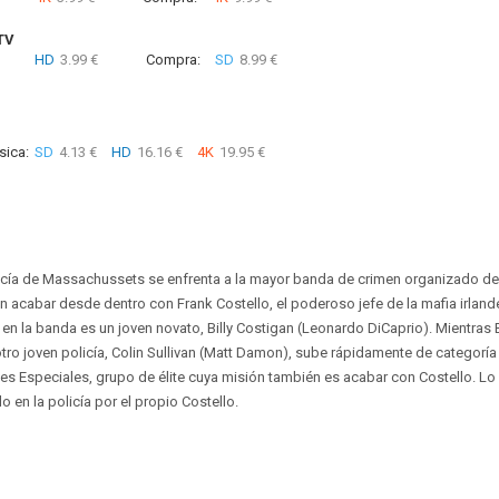
TV
HD
3.99 €
Compra:
SD
8.99 €
sica:
SD
4.13 €
HD
16.16 €
4K
19.95 €
icía de Massachussets se enfrenta a la mayor banda de crimen organizado de
en acabar desde dentro con Frank Costello, el poderoso jefe de la mafia irland
 en la banda es un joven novato, Billy Costigan (Leonardo DiCaprio). Mientras B
otro joven policía, Colin Sullivan (Matt Damon), sube rápidamente de categoría
es Especiales, grupo de élite cuya misión también es acabar con Costello. L
do en la policía por el propio Costello.