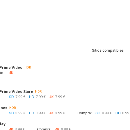
Sitios compatibles
Prime Video
HDR
ón:
4K
rime Video Store
HDR
SD
7.99 €
HD
7.99 €
4K
7.99 €
unes
HDR
SD
3.99 €
HD
3.99 €
4K
3.99 €
Compra:
SD
8.99 €
HD
8.99
lay
4K
3.99 €
Compra:
4K
9.99 €