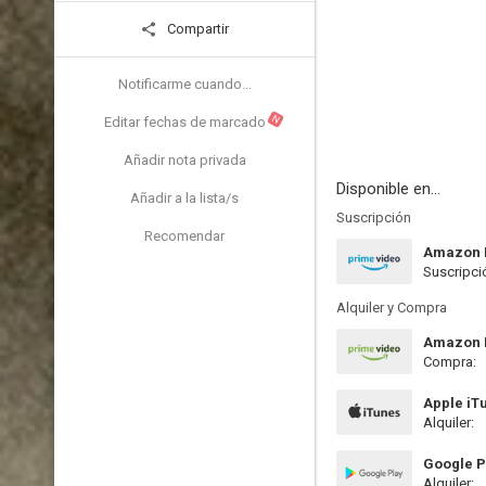
Compartir
Notificarme cuando...
N
Editar fechas de marcado
Añadir nota privada
Disponible en...
Añadir a la lista/s
Suscripción
Recomendar
Amazon 
Suscripci
Alquiler y Compra
Amazon P
Compra:
Apple iT
Alquiler:
Google P
Alquiler: