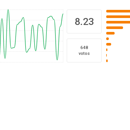
8.23
648
votos