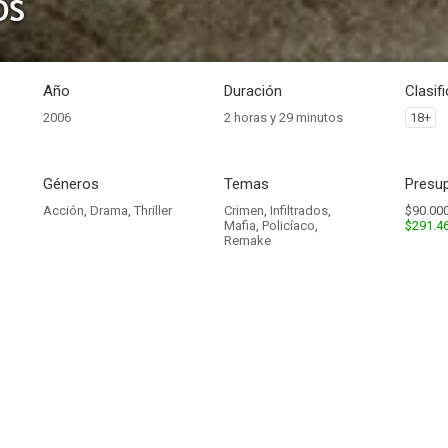
os
Año
Duración
Clasif
2006
2 horas y 29 minutos
18+
Géneros
Temas
Presup
Acción
,
Drama
,
Thriller
Crimen
,
Infiltrados
,
$90.000
Mafia
,
Policíaco
,
$291.4
Remake