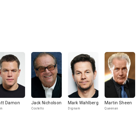
tt Damon
Jack Nicholson
Mark Wahlberg
Martin Sheen
in
Costello
Dignam
Queenan