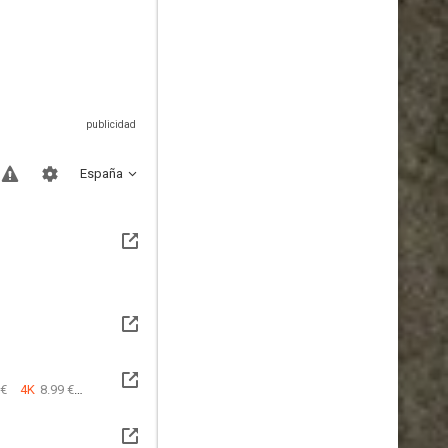
España
 €
4K
8.99 €