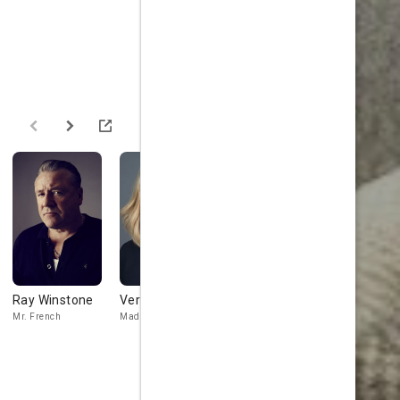
Ray Winstone
Vera Farmiga
Anthony
Alec Baldw
Anderson
Mr. French
Madolyn
Ellerby
Brown