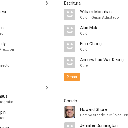
Escritura
sese
William Monahan
Guión, Guión Adaptado
on
Alan Mak
sor
Guión
idy
Felix Chong
Dirección
Guión
Andrew Lau Wai-Keung
irector
Other
2 más
haus
Sonido
tografía
Howard Shore
pin
Compositor de la Música Orig
tor
Jennifer Dunnington