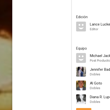
Edición
Lance Luck
Editor
Equipo
Michael Ja
Post Producti
Jennifer Ba
Dobles
Al Goto
Dobles
Diana R. Lu
Dobles