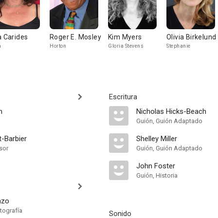
a Carides
Roger E. Mosley
Kim Myers
Olivia Birkelund
a
Horton
Gloria Stevens
Stephanie
Escritura
n
Nicholas Hicks-Beach
Guión, Guión Adaptado
t-Barbier
Shelley Miller
sor
Guión, Guión Adaptado
John Foster
Guión, Historia
nzo
tografía
Sonido