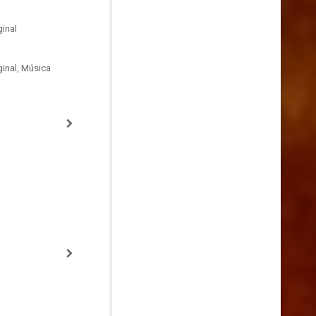
inal
inal, Música