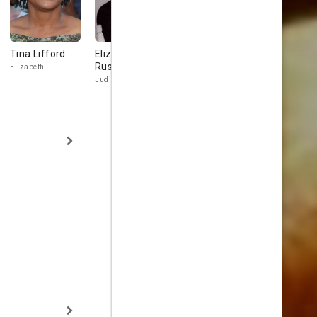
Tina Lifford
Elizabeth
Bruce McGill
Mark Rolst
Ruscio
Elizabeth
Brinker
O'Dell
Judith Sutton