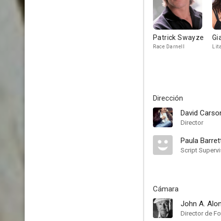
Patrick Swayze
Gi
Race Darnell
Lit
Dirección
David Carso
Director
Paula Barret
Script Supervi
Cámara
John A. Alo
Director de Fo