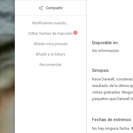
Compartir
Notificarme cuando...
N
Editar fechas de marcado
Disponible en...
Añadir nota privada
Sin información
Añadir a la lista/s
Recomendar
Sinopsis
Race Darwell, condenado
resultado de la última 
cintas grabadas. Ningun
paquetes que Darwell le
Fechas de estrenos
No hay ninguna fecha.
A