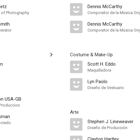
Metz
Dennis McCarthy
r of Photography
Compositor de la Música Orig
Smith
Dennis McCarthy
erator
Compositor de la Música Orig
Costume & Make-Up
on
Scott H. Eddo
Maquilladora
Lyn Paolo
Diseño de Vestuario
ón USA-GB
Produccion
Arte
ckman
Stephen J. Lineweaver
ociado
Diseño de Producción
Clayton Hartley