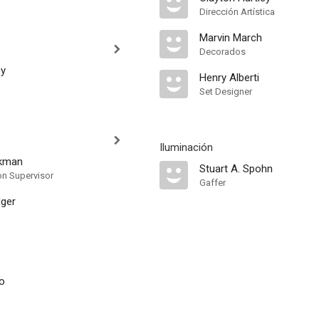
Dirección Artística
Marvin March
Decorados
ey
Henry Alberti
Set Designer
Iluminación
ckman
Stuart A. Spohn
on Supervisor
Gaffer
dger
po