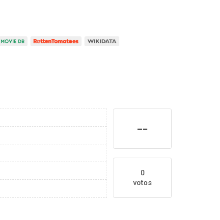
--
0
votos