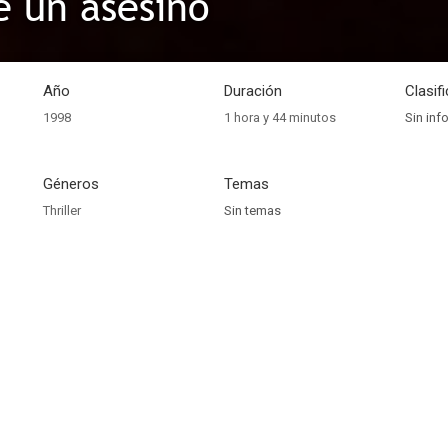
e un asesino
Año
Duración
Clasif
1998
1 hora y 44 minutos
Sin inf
Géneros
Temas
Thriller
Sin temas