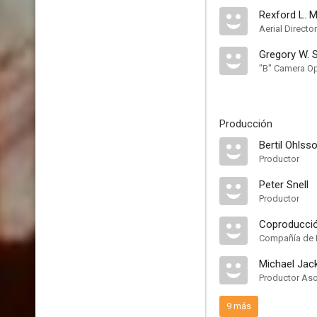
Rexford L. 
Aerial Directo
Gregory W. 
"B" Camera Op
Producción
Bertil Ohlss
Productor
Peter Snell
Productor
Coproducci
Compañía de 
Michael Ja
Productor As
9 más