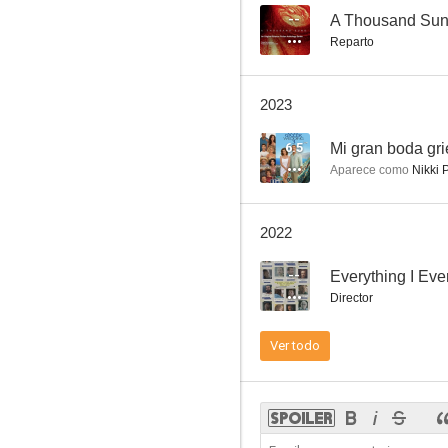
--
A Thousand Su
Reparto
Año uno
2023
8.4
6.5
Mi gran boda gr
Aparece como
Nikki 
2022
--
Director
El amor está en el aire
Ver todo
7.4