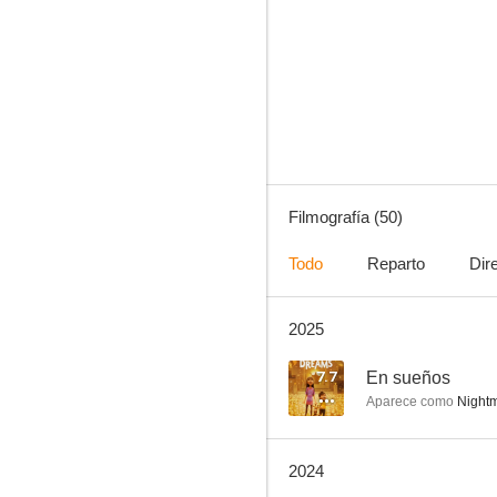
E.R.: Urgencias
6.9
Filmografía (50)
Todo
Reparto
Dir
2025
Mi gran boda griega 2
4.8
7.7
En sueños
Aparece como
Nightm
2024