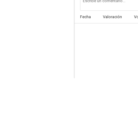
Fecha
Valoración
V
Primary Colors
6.5
Mi gran boda griega 3
--