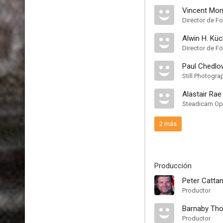
Vincent Mo
Director de Fo
Alwin H. Küc
Director de Fo
Paul Chedlo
Still Photogra
Alastair Rae
Steadicam Op
2 más
Producción
Peter Catta
Productor
Barnaby Th
Productor