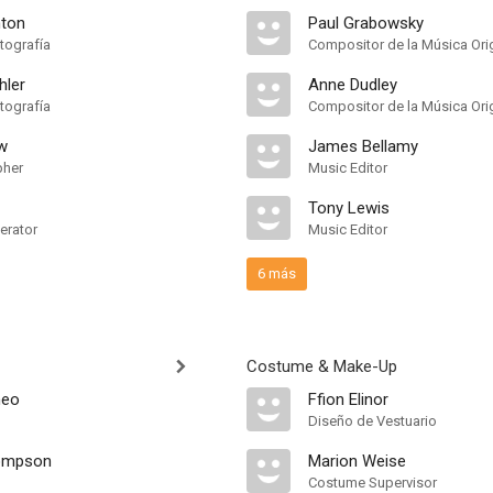
nton
Paul Grabowsky
tografía
Compositor de la Música Orig
hler
Anne Dudley
tografía
Compositor de la Música Orig
w
James Bellamy
pher
Music Editor
Tony Lewis
erator
Music Editor
6 más
Costume & Make-Up
neo
Ffion Elinor
Diseño de Vestuario
ompson
Marion Weise
Costume Supervisor