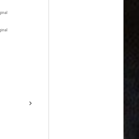
inal
inal