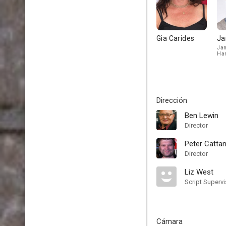
Gia Carides
Ja
Jam
Ha
Dirección
Ben Lewin
Director
Peter Catta
Director
Liz West
Script Supervi
Cámara