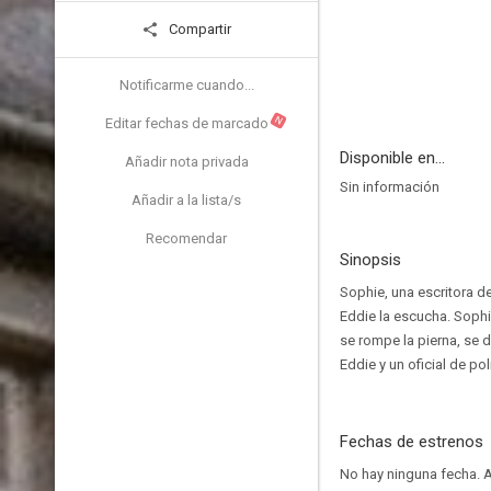
Compartir
Notificarme cuando...
N
Editar fechas de marcado
Disponible en...
Añadir nota privada
Sin información
Añadir a la lista/s
Recomendar
Sinopsis
Sophie, una escritora d
Eddie la escucha. Sophi
se rompe la pierna, se 
Eddie y un oficial de po
Fechas de estrenos
No hay ninguna fecha.
A