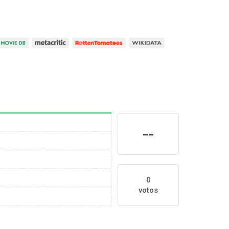
--
0
votos