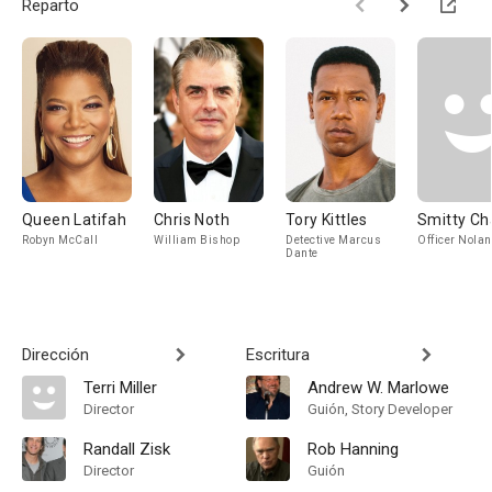
Reparto
Queen Latifah
Chris Noth
Tory Kittles
Smitty Ch
Robyn McCall
William Bishop
Detective Marcus
Officer Nolan
Dante
Dirección
Escritura
Terri Miller
Andrew W. Marlowe
Director
Guión, Story Developer
Randall Zisk
Rob Hanning
Director
Guión