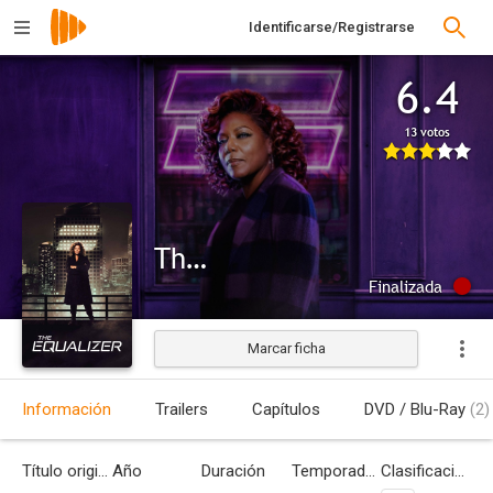
Identificarse/Registrarse
6.4
13 votos
The Equalizer
Finalizada
Marcar ficha
Información
Trailers
Capítulos
DVD / Blu-Ray
(2)
Título original
Año
Duración
Temporadas
Clasificación por edades