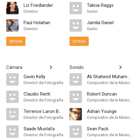
Liz Friedlander
Talicia Raggs
Director
Guión
Paul Holahan
Jamila Daniel
Director
Guión
38 más
20 más
Cámara
Sonido
Gavin Kelly
Ali Shaheed Muhammad
Director de Fotografía
Compositor de la Música Original
Claudio Rietti
Robert Duncan
Director de Fotografía
Compositor de la Música Original
Terrence Laron Burke
Adrian Younge
Director de Fotografía
Compositor de la Música Original
Saade Mustafa
Sean Pack
Director de Fotografía
Compositor de la Música Original, Música