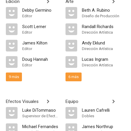
Edición
Arte
Debby Germino
Beth A. Rubino
Editor
Diseño de Producción
Scott Lerner
Randall Richards
Editor
Dirección Artística
James Kilton
Andy Eklund
Editor
Dirección Artística
Doug Hannah
Lucas Ingram
Editor
Dirección Artística
9 más
6 más
Efectos Visuales
Equipo
Luke DiTommaso
Lauren Cafrelli
Supervisor de Efectos Visuales
Dobles
Michael Fernandes
James Northrup