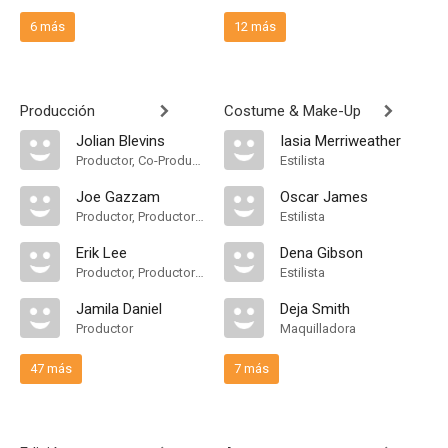
6 más
12 más
Producción
Costume & Make-Up
Jolian Blevins
Iasia Merriweather
Productor, Co-Productor, Unidad de Producción
Estilista
Joe Gazzam
Oscar James
Productor, Productor Supervisor
Estilista
Erik Lee
Dena Gibson
Productor, Productor Supervisor
Estilista
Jamila Daniel
Deja Smith
Productor
Maquilladora
47 más
7 más