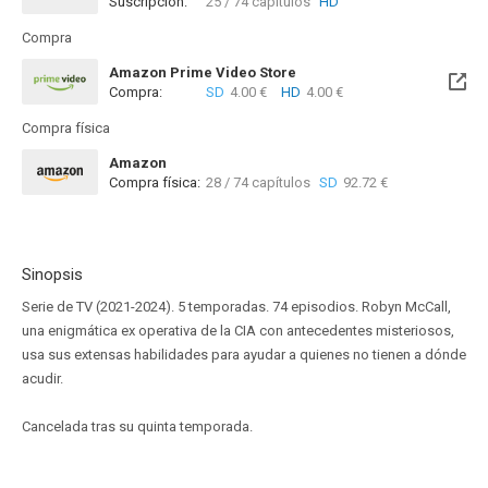
Suscripción:
25 / 74 capítulos
HD
Disponible hasta el Mié, 01 Sep 2027 (Queda 1 año)
Compra
Amazon Prime Video Store
Compra:
SD
4.00 €
HD
4.00 €
Compra física
Amazon
Compra física:
28 / 74 capítulos
SD
92.72 €
Sinopsis
Serie de TV (2021-2024). 5 temporadas. 74 episodios. Robyn McCall,
una enigmática ex operativa de la CIA con antecedentes misteriosos,
usa sus extensas habilidades para ayudar a quienes no tienen a dónde
acudir.
Cancelada tras su quinta temporada.