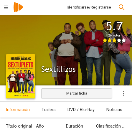
Identificarse/Registrarse
5.7
26 votos
Sextillizos
Marcar ficha
Estrenada
Información
Trailers
DVD / Blu-Ray
Noticias
Título original
Año
Duración
Clasificación por edades