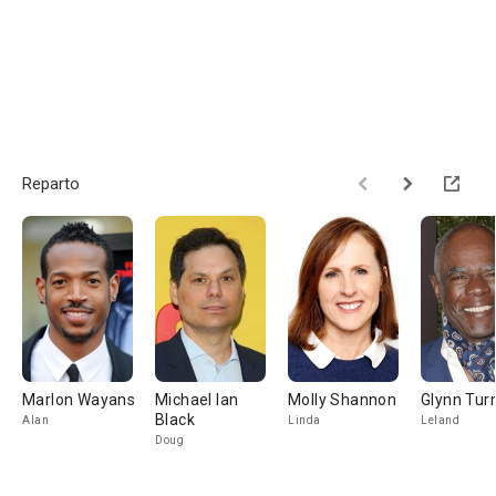
Reparto
Marlon Wayans
Michael Ian
Molly Shannon
Glynn Tu
Black
Alan
Linda
Leland
Doug