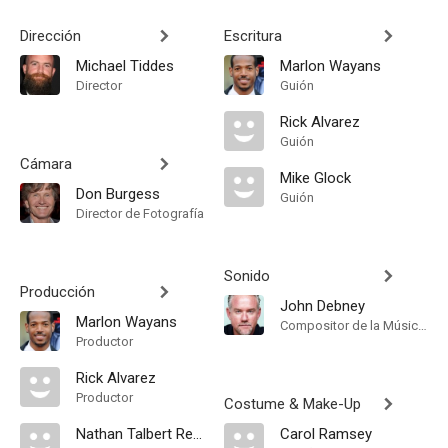
Dirección
Escritura
Michael Tiddes
Marlon Wayans
Director
Guión
Rick Alvarez
Guión
Cámara
Mike Glock
Don Burgess
Guión
Director de Fotografía
Sonido
Producción
John Debney
Marlon Wayans
Compositor de la Música Original
Productor
Rick Alvarez
Productor
Costume & Make-Up
Nathan Talbert Reimann
Carol Ramsey