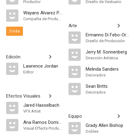
Productor
Diseño de Vestuario
Wayans Alvarez Productions
Compañía de Produccion
Arte
5 más
Ermanno Di Febo-Orsini
Diseño de Producción
Jerry M. Sonnenberg
Edición
Dirección Artística
Lawrence Jordan
Melinda Sanders
Editor
Decorados
Sean Britts
Decorados
Efectos Visuales
Jared Hasselbach
VFX Artist
Equipo
Ana Ramos Dominguez
Grady Allen Bishop
Visual Effects Producer
Dobles