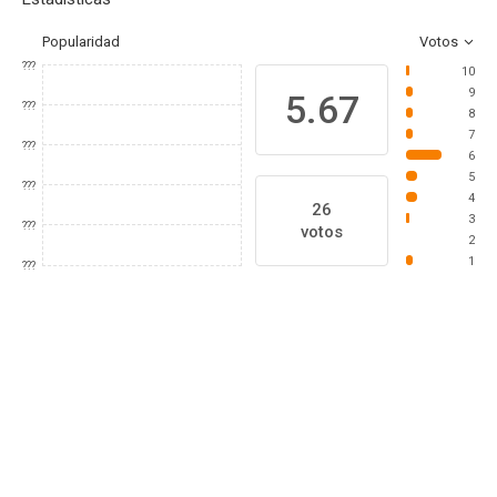
Popularidad
Votos
???
10
9
5.67
???
8
7
???
6
5
???
4
26
3
???
votos
2
1
???