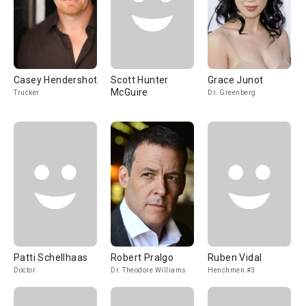
Casey Hendershot
Scott Hunter
Grace Junot
McGuire
Trucker
Dr. Greenberg
Patti Schellhaas
Robert Pralgo
Ruben Vidal
Doctor
Dr. Theodore Williams
Henchmen #3