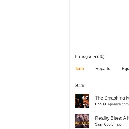
Smallville
7.8
Filmografía (86)
Todo
Reparto
Equ
2025
Upload
7.3
6.7
The Smashing 
Dobles
,
Aparece com
--
Reality Bites: 
Stunt Coordinator