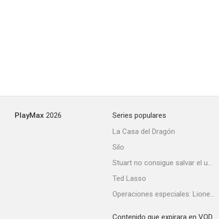
Continuum
4.4
PlayMax
2026
Series populares
La Casa del Dragón
Silo
White Noise 2: La luz
Stuart no consigue salvar el universo
3.5
Ted Lasso
Operaciones especiales: Lioness
Contenido que expirara en VOD