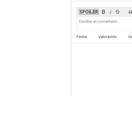
Un mar de enredos
Fecha
Valoración
V
6.6
Caperucita Roja (¿A quién tienes miedo?)
6.4