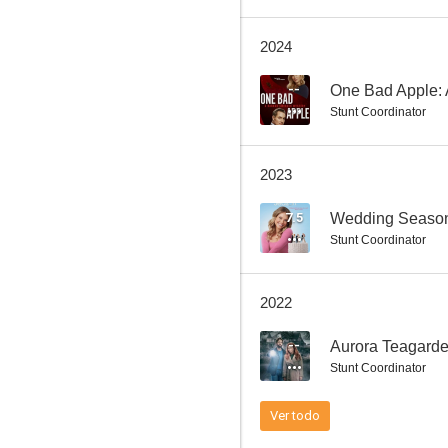
2024
Continuum
--
Stunt Coordinator
7.1
2023
7.5
Wedding Seaso
Stunt Coordinator
2022
Underworld: Evolution
--
Aurora Teagarde
6.8
Stunt Coordinator
Ver todo