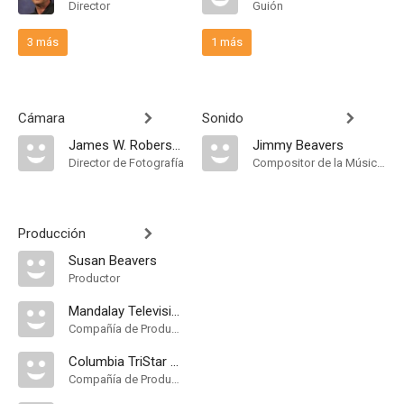
Director
Guión
3 más
1 más
Cámara
Sonido
James W. Roberson
Jimmy Beavers
Director de Fotografía
Compositor de la Música Original
Producción
Susan Beavers
Productor
Mandalay Television
Compañía de Produccion
Columbia TriStar Television
Compañía de Produccion