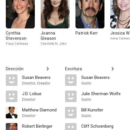
Cynthia
Joanna
Patrick Kerr
Jessica W
Stevenson
Gleason
Celia Callow
Tracy Calloway
Charlotte St. John
Dirección
Escritura
Susan Beavers
Susan Beavers
Director, Creador
Guión
J.D. Lobue
Julie Sherman Wolfe
Director
Guión
Matthew Diamond
Bill Kunstler
Director
Guión
Robert Berlinger
Cliff Schoenberg