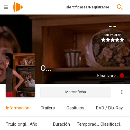
Identificarse/Registrarse
--
Sin valorar
Oh Baby
Finalizada
Marcar ficha
Información
Trailers
Capítulos
DVD / Blu-Ray
Título original
Año
Duración
Temporadas
Clasificación por edades