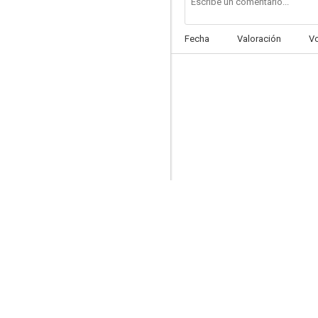
Fecha
Valoración
V
Phil del futuro
5.7
Enredos de familia
4.7