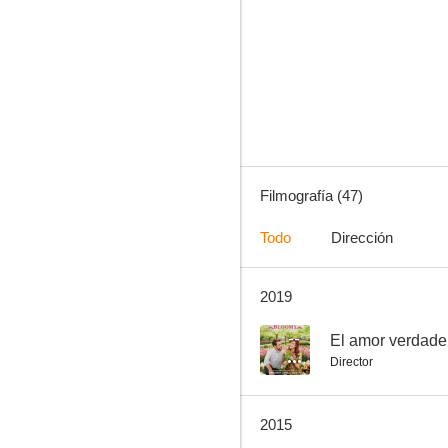
Scrubs
8.1
Filmografía (47)
Todo
Dirección
2019
Eureka
9.0
--
El amor verdader
Director
2015