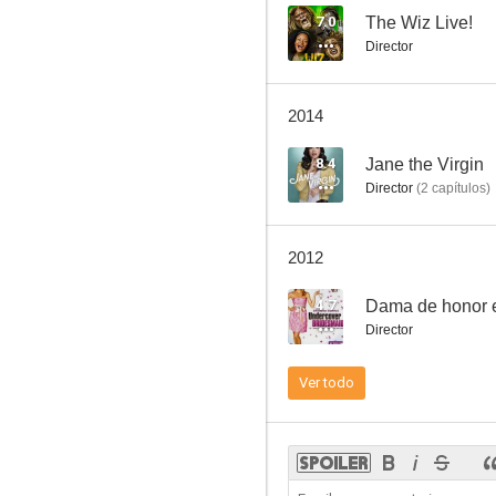
7.0
The Wiz Live!
Director
Pasados de vueltas
2014
7.6
8.4
Jane the Virgin
Director
(
2
capítulos
)
2012
4.7
Dama de honor 
Director
Betty
Ver todo
7.0