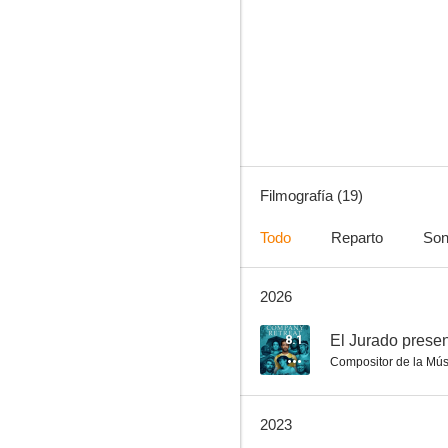
Despedida de soltera
8.1
Filmografía (19)
Todo
Reparto
Son
2026
El Jurado presenta: Retiro corporativo
5.7
8.1
El Jurado presen
Compositor de la Mús
2023