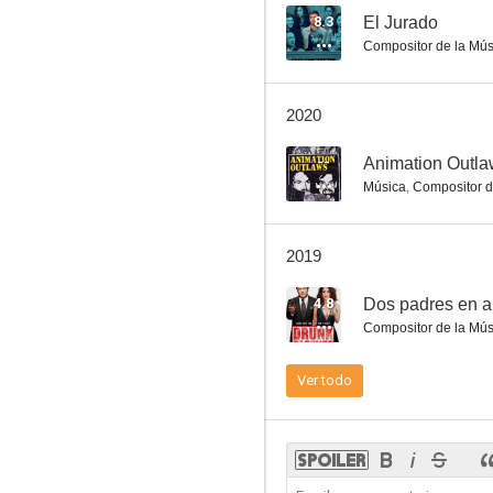
8.3
El Jurado
Compositor de la Mús
Action Point
2020
5.5
--
Animation Outl
Música
,
Compositor d
2019
4.8
Dos padres en a
Compositor de la Mús
The Spoils of Babylon
Ver todo
--