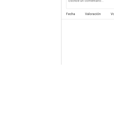
Fecha
Valoración
V
Animation Outlaws
--
Amenaza biológica