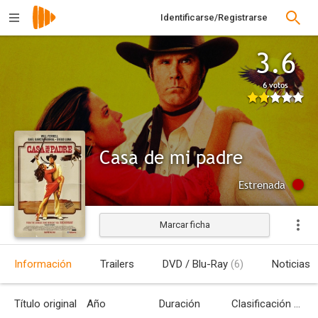
Identificarse/Registrarse
3.6
6 votos
Casa de mi padre
Estrenada
Marcar ficha
Información
Trailers
DVD / Blu-Ray
(6)
Noticias
Título original
Año
Duración
Clasificación por edades