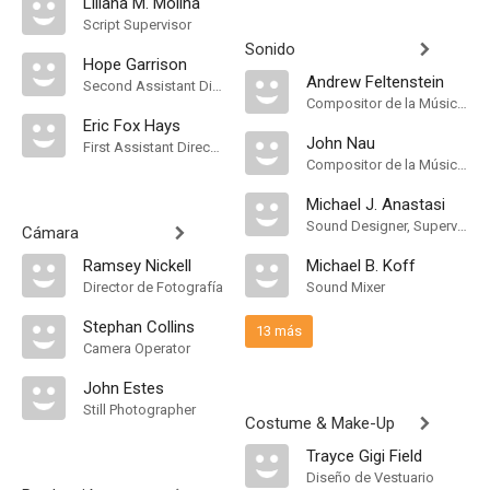
Liliana M. Molina
Script Supervisor
Sonido
Hope Garrison
Andrew Feltenstein
Second Assistant Director
Compositor de la Música Original
Eric Fox Hays
John Nau
First Assistant Director
Compositor de la Música Original
Michael J. Anastasi
Sound Designer, Supervising Sound Editor
Cámara
Ramsey Nickell
Michael B. Koff
Director de Fotografía
Sound Mixer
Stephan Collins
13 más
Camera Operator
John Estes
Still Photographer
Costume & Make-Up
Trayce Gigi Field
Diseño de Vestuario