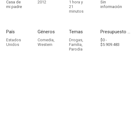
Casa de
2012
1 hora y
Sin
mi padre
21
información
minutos
País
Géneros
Temas
Presupuesto - Ingresos
Estados
Comedia
,
Drogas
,
$0 -
Unidos
Western
Familia
,
$5.909.483
Parodia