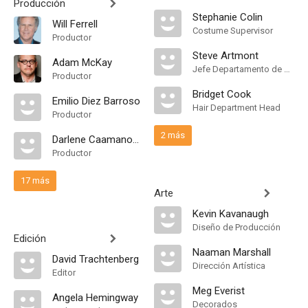
Producción
Stephanie Colin
Will Ferrell
Costume Supervisor
Productor
Steve Artmont
Adam McKay
Jefe Departamento de Maquillaje
Productor
Bridget Cook
Emilio Diez Barroso
Hair Department Head
Productor
2 más
Darlene Caamano Loquet
Productor
17 más
Arte
Kevin Kavanaugh
Diseño de Producción
Edición
Naaman Marshall
David Trachtenberg
Dirección Artística
Editor
Meg Everist
Angela Hemingway
Decorados