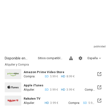
Disponible en...
Sitios compatibles
España
Alquiler y Compra
Amazon Prime Video Store
Compra:
SD
5.99 €
HD
8.99 €
Apple iTunes
Alquiler:
SD
3.99 €
HD
3.99 €
Compra:
SD
5
Rakuten TV
Alquiler:
HD
3.99 €
Compra:
SD
5.99 €
HD
9