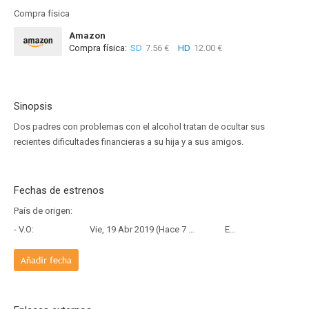
Compra física
Amazon
Compra física:
SD
7.56 €
HD
12.00 €
Sinopsis
Dos padres con problemas con el alcohol tratan de ocultar sus
recientes dificultades financieras a su hija y a sus amigos.
Fechas de estrenos
País de origen:
- V.O:
Vie, 19 Abr 2019 (Hace 7 años y 3 meses)
Estreno
Añadir fecha