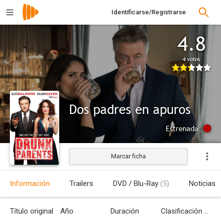
Identificarse/Registrarse
4.8
4 votos
Dos padres en apuros
Estrenada
Marcar ficha
Información
Trailers
DVD / Blu-Ray
(5)
Noticias
Título original
Año
Duración
Clasificación por edades