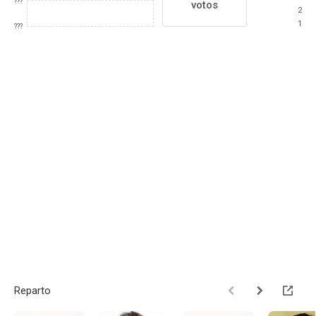
???
votos
2
1
???
Reparto