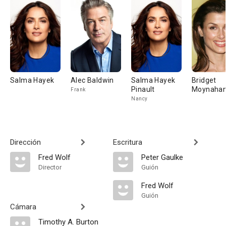
Salma Hayek
Alec Baldwin
Salma Hayek
Bridget
Pinault
Moynaha
Frank
Nancy
Dirección
Escritura
Fred Wolf
Peter Gaulke
Director
Guión
Fred Wolf
Guión
Cámara
Timothy A. Burton