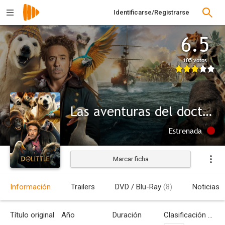
Identificarse/Registrarse
6.5
105 votos
Las aventuras del doctor Dolittle
Estrenada
Marcar ficha
Información
Trailers
DVD / Blu-Ray
(8)
Noticias
Título original
Año
Duración
Clasificación por edades