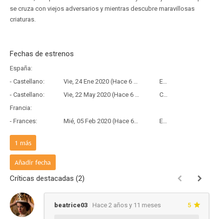
se cruza con viejos adversarios y mientras descubre maravillosas
criaturas.
Fechas de estrenos
España:
- Castellano:
Vie, 24 Ene 2020 (Hace 6 años y 6 meses)
Estreno
- Castellano:
Vie, 22 May 2020 (Hace 6 años y 2 meses)
Copia Física
Francia:
- Frances:
Mié, 05 Feb 2020 (Hace 6 años y 6 meses)
Estreno
País de origen:
1
más
- V.O:
Vie, 17 Ene 2020 (Hace 6 años y 6 meses)
Estreno
Añadir fecha
Críticas destacadas (2)
beatrice03
Hace 2 años y 11 meses
5