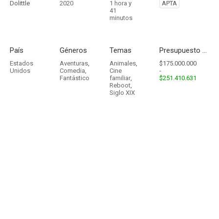
Dolittle
2020
1 hora y
APTA
41
minutos
País
Géneros
Temas
Presupuesto - Ingresos
Estados
Aventuras
,
Animales
,
$175.000.000
Unidos
Comedia
,
Cine
-
Fantástico
familiar
,
$251.410.631
Reboot
,
Siglo XIX