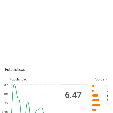
Estadísticas
Popularidad
Votos
557
10
9
6.47
1108
8
7
1659
6
5
2209