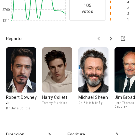
4
105
3
2760
votos
2
1
3311
Reparto
Robert Downey
Harry Collett
Michael Sheen
Jim Broa
Jr.
Tommy Stubbins
Dr. Blair Müdfly
Lord Thomas
Badgley
Dr. John Dolittle
Dirección
Escritura