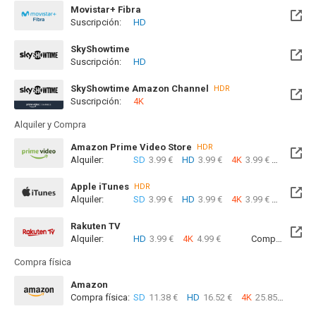
Movistar+ Fibra
Suscripción:
HD
Disponible hasta el Jue, 31 Dic 2026 (Quedan 4 meses)
SkyShowtime
Suscripción:
HD
Disponible hasta el Jue, 31 Dic 2026 (Quedan 4 meses)
SkyShowtime Amazon Channel
HDR
Suscripción:
4K
Alquiler y Compra
Amazon Prime Video Store
HDR
Alquiler:
SD
3.99 €
HD
3.99 €
4K
3.99 €
Com
Apple iTunes
HDR
Alquiler:
SD
3.99 €
HD
3.99 €
4K
3.99 €
Com
Rakuten TV
Alquiler:
HD
3.99 €
4K
4.99 €
Compra:
SD
5
Compra física
Amazon
Compra física:
SD
11.38 €
HD
16.52 €
4K
25.85 €