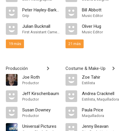
Peter Hayley-Barker
Bill Abbott
Grip
Music Editor
Julian Bucknall
Oliver Hug
First Assistant Camera, First Assistant "A" Camera
Music Editor
19 más
21 más
Producción
Costume & Make-Up
Joe Roth
Zoe Tahir
Productor
Estilista
Jeff Kirschenbaum
Andrea Cracknell
Productor
Estilista, Maquilladora
Susan Downey
Paula Price
Productor
Maquilladora
Universal Pictures
Jenny Beavan