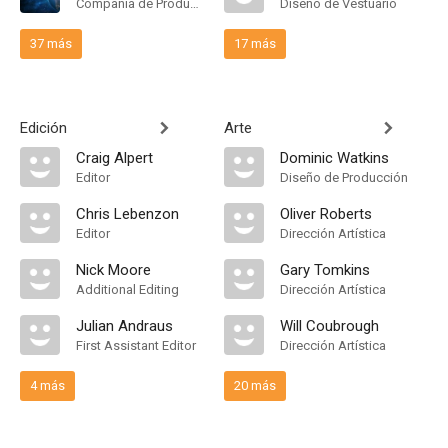
Compañía de Produccion
Diseño de Vestuario
37 más
17 más
Edición
Arte
Craig Alpert
Dominic Watkins
Editor
Diseño de Producción
Chris Lebenzon
Oliver Roberts
Editor
Dirección Artística
Nick Moore
Gary Tomkins
Additional Editing
Dirección Artística
Julian Andraus
Will Coubrough
First Assistant Editor
Dirección Artística
4 más
20 más