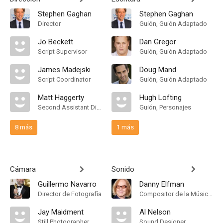
Stephen Gaghan
Stephen Gaghan
Director
Guión, Guión Adaptado
Jo Beckett
Dan Gregor
Script Supervisor
Guión, Guión Adaptado
James Madejski
Doug Mand
Script Coordinator
Guión, Guión Adaptado
Matt Haggerty
Hugh Lofting
Second Assistant Director
Guión, Personajes
8 más
1 más
Cámara
Sonido
Guillermo Navarro
Danny Elfman
Director de Fotografía
Compositor de la Música Original
Jay Maidment
Al Nelson
Still Photographer
Sound Designer