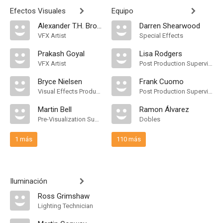
Efectos Visuales
Equipo
Alexander T.H. Browne
Darren Shearwood
VFX Artist
Special Effects
Prakash Goyal
Lisa Rodgers
VFX Artist
Post Production Supervisor
Bryce Nielsen
Frank Cuomo
Visual Effects Producer
Post Production Supervisor
Martin Bell
Ramon Álvarez
Pre-Visualization Supervisor
Dobles
1 más
110 más
Iluminación
Ross Grimshaw
Lighting Technician