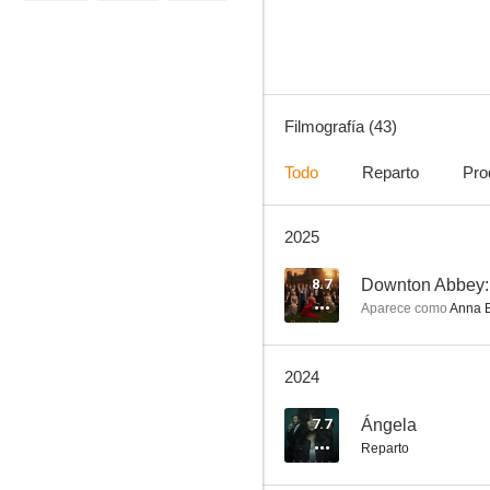
7.7
Filmografía (43)
Todo
Reparto
Pro
2025
Liar
9.5
8.7
Downton Abbey: E
Aparece como
Anna B
2024
7.7
Ángela
Reparto