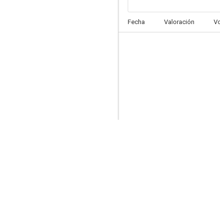
Sherwood
Fecha
Valoración
V
6.3
Miranda
5.5