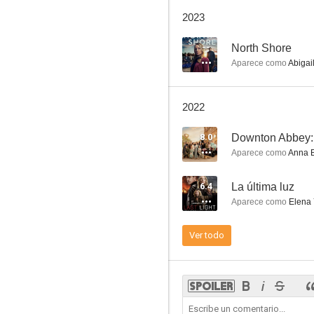
Rebus
2023
7.1
--
North Shore
Aparece como
Abigai
2022
8.0
Downton Abbey:
Aparece como
Anna B
Angela Black
6.4
La última luz
6.6
Aparece como
Elena 
Ver todo