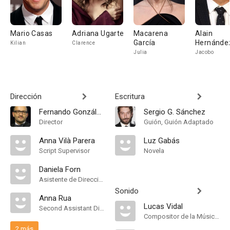
Mario Casas
Adriana Ugarte
Macarena
Alain
García
Hernánde
Kilian
Clarence
Julia
Jacobo
Dirección
Escritura
Fernando González Molina
Sergio G. Sánchez
Director
Guión, Guión Adaptado
Anna Vilà Parera
Luz Gabás
Script Supervisor
Novela
Daniela Forn
Asistente de Dirección
Sonido
Anna Rua
Lucas Vidal
Second Assistant Director
Compositor de la Música Original
2 más