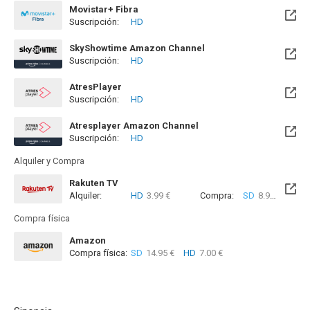
Movistar+ Fibra
Suscripción:
HD
Disponible hasta el Mié, 30 Sep 2026 (Queda 1 mes)
SkyShowtime Amazon Channel
Suscripción:
HD
AtresPlayer
Suscripción:
HD
Atresplayer Amazon Channel
Suscripción:
HD
Alquiler y Compra
Rakuten TV
Alquiler:
HD
3.99 €
Compra:
SD
8.99 €
HD
8
Compra física
Amazon
Compra física:
SD
14.95 €
HD
7.00 €