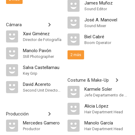
James Muñoz
Sound Editor
José A. Manovel
Cámara
Sound Mixer
Xavi Giménez
Biel Cabré
Director de Fotografía
Boom Operator
Manolo Pavón
2 más
Still Photographer
Salva Castellarnau
Key Grip
Costume & Make-Up
David Acereto
Karmele Soler
Second Unit Director of Photography
Jefe Departamento de Maquillaje
Alicia López
Hair Department Head
Producción
Mercedes Gamero
Manolo García
Productor
Hair Department Head