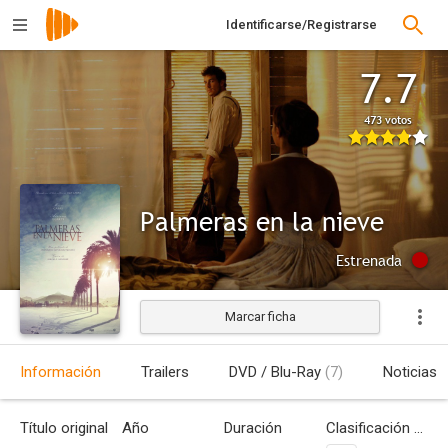
Identificarse/Registrarse
7.7
473 votos
Palmeras en la nieve
Estrenada
Marcar ficha
Información
Trailers
DVD / Blu-Ray
(7)
Noticias
Título original
Año
Duración
Clasificación por edades