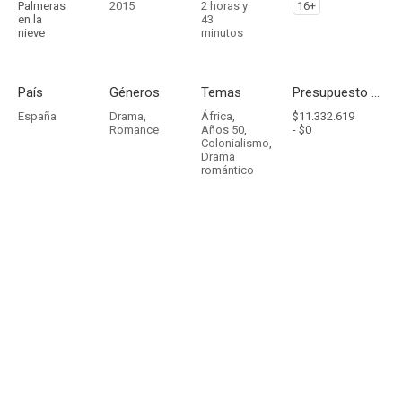
Palmeras
2015
2 horas y
16+
en la
43
nieve
minutos
País
Géneros
Temas
Presupuesto - Ingresos
España
Drama
,
África
,
$11.332.619
Romance
Años 50
,
-
$0
Colonialismo
,
Drama
romántico