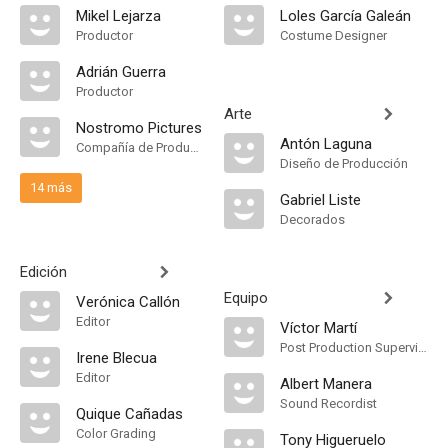
Mikel Lejarza
Loles García Galeán
Productor
Costume Designer
Adrián Guerra
Productor
Arte
Nostromo Pictures
Antón Laguna
Compañía de Produccion
Diseño de Producción
14 más
Gabriel Liste
Decorados
Edición
Equipo
Verónica Callón
Editor
Víctor Martí
Post Production Supervisor
Irene Blecua
Editor
Albert Manera
Sound Recordist
Quique Cañadas
Color Grading
Tony Higueruelo