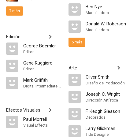
Ben Nye
7 más
Maquilladora
Donald W. Roberson
Maquilladora
Edición
5 más
George Boemler
Editor
Gene Ruggiero
Arte
Editor
Oliver Smith
Mark Griffith
Diseño de Producción
Digital Intermediate Colorist
Joseph C. Wright
Dirección Artística
Efectos Visuales
F. Keogh Gleason
Decorados
Paul Morrell
Visual Effects
Larry Glickman
Title Designer