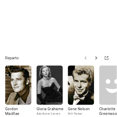
Reparto
Gordon
Gloria Grahame
Gene Nelson
Charlotte
MacRae
Greenwo
Ado Annie Carnes
Will Parker