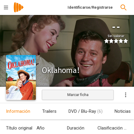
Identificarse/Registrarse
--
Sin valorar
Oklahoma!
Marcar ficha
Estrenada
Información
Trailers
DVD / Blu-Ray
(6)
Noticias
Título original
Año
Duración
Clasificación por edades