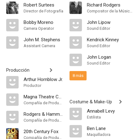
Robert Surtees
Richard Rodgers
Director de Fotografía
Compositor de la Música Original, Songs, Música
Bobby Moreno
John Lipow
Camera Operator
Sound Editor
John M. Stephens
Kendrick Kinney
Assistant Camera
Sound Editor
John Logan
Sound Editor
Producción
8 más
Arthur Hornblow Jr.
Productor
Magna Theatre Corporation
Costume & Make-Up
Compañía de Produccion
Annabell Levy
Rodgers & Hammerstein Productions
Estilista
Compañía de Produccion
Ben Lane
20th Century Fox
Maquilladora
Compañía de Produccion