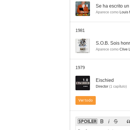
8.8
Se ha escrito un
Aparece como
Louis 
Ciudad en tinieblas
1981
--
--
S.O.B. Sois hon
Aparece como
Clive L
1979
1.0
Eischied
Director
(
1
capítulo
)
La ola de crímenes
Ver todo
--