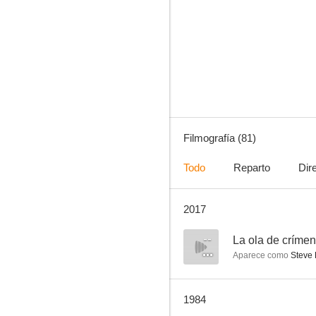
Primos queridos
8.3
Filmografía (81)
Todo
Reparto
Dir
2017
A lo loco
7.0
--
La ola de críme
Aparece como
Steve 
1984