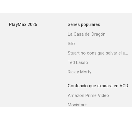
Shower of Stars
PlayMax
2026
Series populares
--
La Casa del Dragón
Silo
Stuart no consigue salvar el universo
Ted Lasso
Rick y Morty
Contenido que expirara en VOD
Three Sailors and a Girl
Amazon Prime Video
--
Movistar+
Netflix
Filmin