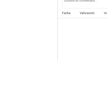
Fecha
Valoración
V
La isla de la fantasía
--
Barnaby Jones
--